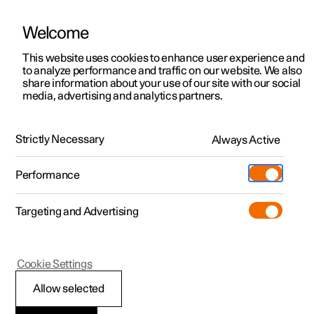
Welcome
Polestar 2
Erbjudanden privatkund
This website uses cookies to enhance user experience and
Hållbarhet
to analyze performance and traffic on our website. We also
Polestar 3
Erbjudanden företag
share information about your use of our site with our social
Cirkularitet
media, advertising and analytics partners.
Polestar 4
Tillgängliga bilar
Polestar 5
Polestars mål är att tillverka bilar med mindre andel nya
Designa och beställ
råvaror, längre livslängd och minimalt avfall i slutet av
Strictly Necessary
Always Active
produktens livstid.
Pre-owned
Besök
Pre-owned
Performance
Köpa
Provkörning
Serviceställen
Mer
Targeting and Advertising
Extras
Ägande
Additionals
Laddning
(Öppnas i ett nytt fönster)
Cookie Settings
Upptäck Polestar 2
Upptäck Polestar 3
Upptäck Polestar 4
Experiences
Support
Allow selected
Provkörning
Provkörning
Provkörning
Tjänstebil och företag
Om Polestar