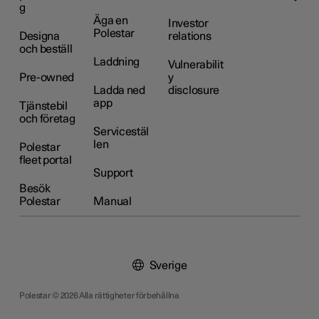
g
Äga en
Investor
Polestar
Designa
relations
och beställ
Laddning
Vulnerabilit
Pre-owned
y
Ladda ned
disclosure
app
Tjänstebil
och företag
Servicestäl
len
Polestar
fleet portal
Support
Besök
Polestar
Manual
Sverige
Polestar © 2026 Alla rättigheter förbehållna