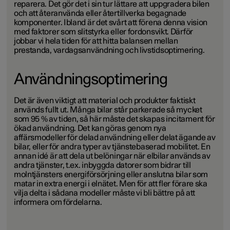
reparera. Det gör det i sin tur lättare att uppgradera bilen
och att återanvända eller återtillverka begagnade
komponenter. Ibland är det svårt att förena denna vision
med faktorer som slitstyrka eller fordonsvikt. Därför
jobbar vi hela tiden för att hitta balansen mellan
prestanda, vardagsanvändning och livstidsoptimering.
Användningsoptimering
Det är även viktigt att material och produkter faktiskt
används fullt ut. Många bilar står parkerade så mycket
som 95 % av tiden, så här måste det skapas incitament för
ökad användning. Det kan göras genom nya
affärsmodeller för delad användning eller delat ägande av
bilar, eller för andra typer av tjänstebaserad mobilitet. En
annan idé är att dela ut belöningar när elbilar används av
andra tjänster, t.ex. inbyggda datorer som bidrar till
molntjänsters energiförsörjning eller anslutna bilar som
matar in extra energi i elnätet. Men för att fler förare ska
vilja delta i sådana modeller måste vi bli bättre på att
informera om fördelarna.