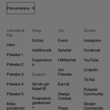
Prenumerera
Utforska &
Shop
Om
Socialt
köp
Extras
Event
Instagram
Hem
Additionals
Nyheter
Facebook
Polestar 1
Experience
Hållbarhet
YouTube
Polestar 2
s
Om
LinkedIn
Polestar 3
Support
Polestar
TikTok
Polestar 4
Så här går
Karriär
köpet till
Polestar
Polestar 5
Design
Community
Finansierin
Contest
gsalternati
Boka
Design
v
provkörnin
Press
Community