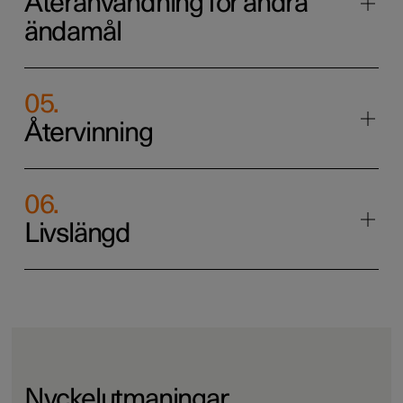
Återanvändning för andra
ändamål
05
.
Återvinning
06
.
Livslängd
Nyckelutmaningar