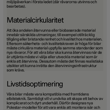
miljöpåverkan i första ledet (där råvarorna utvinns och
bearbetas).
Materialcirkularitet
Att öka andelen återvunna eller biobaserade material
innebär särskilda utmaningar, till exempel otillräcklig
tillgång eller bristande renhet och kvalitet hos materialen.
Eftersom säkerhets- och kvalitetskraven är höga för bilar
måste cirkulära material uppfylla samma standarder som
nya råvaror. För att våra bilar ska kunna återvinnas när de
är uttjänta måste vi välja eller utveckla material som är
enkla att återvinna. Dessutom måste det finnas realistiska
utsikter att kunna inrätta den återvinningsinfrastruktur
som krävs.
Livstidsoptimering
Våra bilar måste vara kompatibla med framtidens
elbilsteknik. Samtidigt vill vi undvika att skapa ett behov av
komplicerat och dyrt underhåll. Därför designas nya
Polestar-modeller för att vara enkla att montera isär och