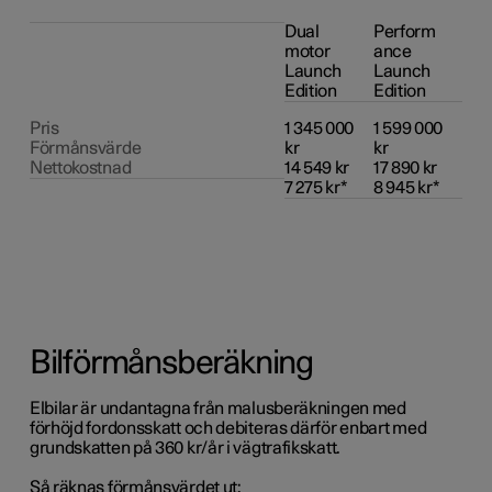
Dual 
Perform
motor 
ance 
Launch 
Launch 
Edition
Edition
Pris

1 345 000 
1 599 000 
Förmånsvärde

kr

kr

Nettokostnad
14 549 kr

17 890 kr

7 275 kr*
8 945 kr*
Bilförmånsberäkning
Elbilar är undantagna från malusberäkningen med
förhöjd fordonsskatt och debiteras därför enbart med
grundskatten på 360 kr/år i vägtrafikskatt.
Så räknas förmånsvärdet ut: