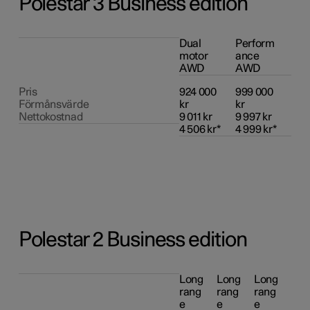
Polestar 3 Business edition
Dual 
Perform
motor 
ance 
AWD
AWD
Pris

924 000 
999 000 
Förmånsvärde

kr

kr

Nettokostnad
9 011 kr

9 997 kr

4 506 kr*
4 999 kr*
Polestar 2 Business edition
Long 
Long 
Long 
rang
rang
rang
e 
e 
e 