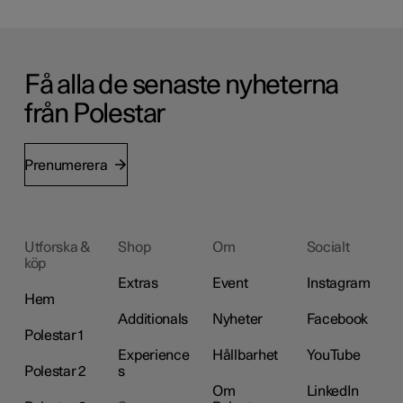
Få alla de senaste nyheterna
från Polestar
Prenumerera
Utforska &
Shop
Om
Socialt
köp
Extras
Event
Instagram
Hem
Additionals
Nyheter
Facebook
Polestar 1
Experience
Hållbarhet
YouTube
Polestar 2
s
Om
LinkedIn