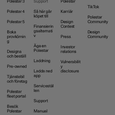
Polestar 3
Support
Polestar
TikTok
Polestar 4
Så här går
Karriär
köpet till
Polestar
Polestar 5
Design
Community
Finansierin
Contest
gsalternati
Boka
Design
v
provkörnin
Press
Community
g
Äga en
Investor
Polestar
Designa
relations
och beställ
Laddning
Vulnerabilit
Pre-owned
y
Ladda ned
disclosure
app
Tjänstebil
och företag
Servicestäl
len
Polestar
fleet portal
Support
Besök
Polestar
Manual