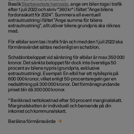
Besök
Skatteverkets hemsida,
ange om bilen togs i trafik
efter 1 juli 2022 och skriv "360 kr" i fältet ”Ange bilens
fordonsskatt för 2024”. Summera all eventuell
extrautrustning i fältet ”Ange summa för bilens
extrautrustning”, allt utöver bilens grundpris ska räknas
med.
För elbilar som tas i trafik från och med den 1 juli 2022 ska
förmånsvärdet sättas ned enligt en schablon.
Schablonbeloppet vid sänkning för elbilar är max 350 000
kronor. Det sänkta beloppet får
dock
inte överstiga 50
procent av bilens nypris (grundpris, exklusive
extrautrustning). Exempel: En elbil har ett nybilspris på
600 000 kronor, vilket enligt 50-procentsregeln ger en
nedsättning på 300 000 kronor. Det förmånsgrundande
priset blir då 300 000 kronor.
*
Beräknad nettokostnad efter 50 procent marginalskatt.
Marginalskatten är individuell och beroende på din
inkomst och kommunalskatt.
Beräkna förmånsvärde