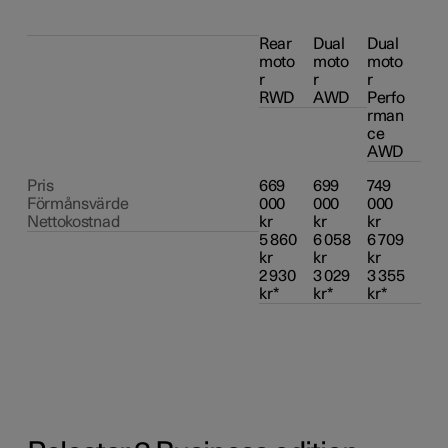
Rear 
Dual 
Dual 
moto
moto
moto
r 
r 
r 
RWD
AWD
Perfo
rman
ce 
AWD
Pris

669 
699 
749 
Förmånsvärde

000 
000 
000 
Nettokostnad
kr

kr

kr

5 860 
6 058 
6 709 
kr

kr

kr

2 930 
3 029 
3 355 
kr*
kr*
kr*