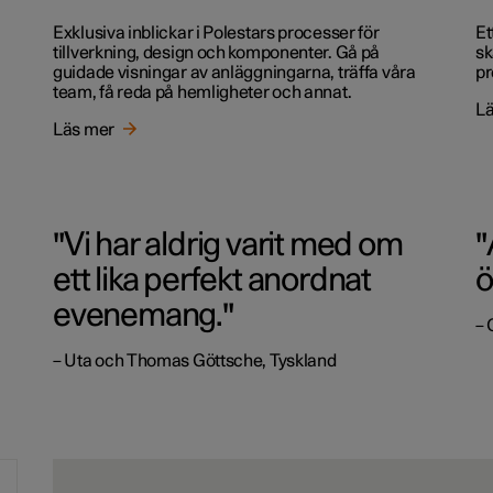
Exklusiva inblickar i Polestars processer för
Et
tillverkning, design och komponenter. Gå på
sk
guidade visningar av anläggningarna, träffa våra
pr
team, få reda på hemligheter och annat.
Lä
Läs mer
"Vi har aldrig varit med om
"
ett lika perfekt anordnat
ö
evenemang."
– 
– Uta och Thomas Göttsche, Tyskland