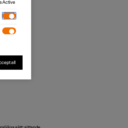
 Active
cept all
öjliga sätt: sittande