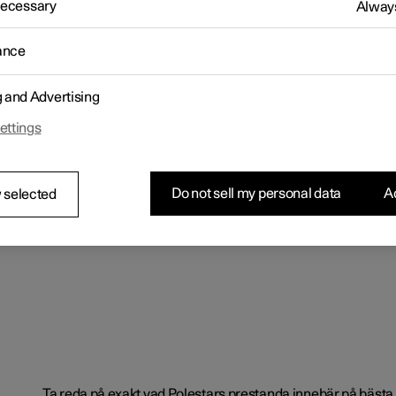
 Necessary
Always
ance
g and Advertising
ettings
Do not sell my personal data
Ac
 selected
Ta reda på exakt vad Polestars prestanda innebär på bästa m