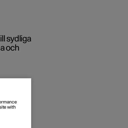
ll sydliga
da och
l och företag
 köpet till
ings­alternativ
värden
rformance
site with