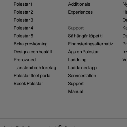
Polestar 1
Additionals
Ny
Polestar 2
Experiences
Hå
Polestar 3
Om
Polestar 4
Support
Ka
Polestar 5
Så här går köpet till
De
Boka provkörning
Finansieringsalternativ
Pr
Designa och beställ
Äga en Polestar
In
Pre-owned
Laddning
Vu
Tjänstebil och företag
Ladda ned app
Polestar fleet portal
Serviceställen
Besök Polestar
Support
Manual