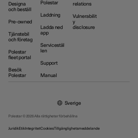
Polestar
Designa
relations
och beställ
Laddning
Vulnerabilit
Pre-owned
y
Ladda ned
disclosure
app
Tjänstebil
och företag
Servicestäl
len
Polestar
fleet portal
Support
Besök
Polestar
Manual
Sverige
Polestar © 2026 Alla rättigheter förbehållna
Juridik
Etik
Integritet
Cookies
Tillgänglighetsmeddelande