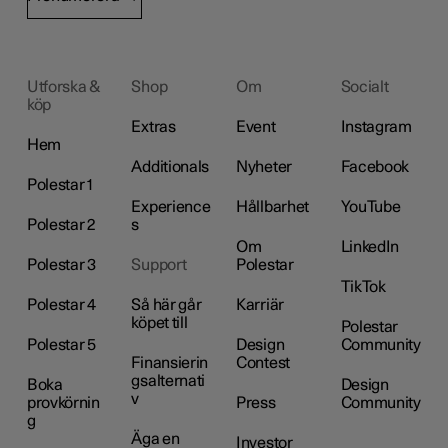
Utforska &
Shop
Om
Socialt
köp
Extras
Event
Instagram
Hem
Additionals
Nyheter
Facebook
Polestar 1
Experience
Hållbarhet
YouTube
Polestar 2
s
Om
LinkedIn
Polestar 3
Support
Polestar
TikTok
Polestar 4
Så här går
Karriär
köpet till
Polestar
Polestar 5
Design
Community
Finansierin
Contest
gsalternati
Boka
Design
v
provkörnin
Press
Community
g
Äga en
Investor