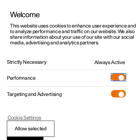
Welcome
Polestar 2
Erbjudanden privatkund
This website uses cookies to enhance user experience and
Polestar Pre-owned
to analyze performance and traffic on our website. We also
Polestar 3
Erbjudanden företag
share information about your use of our site with our social
media, advertising and analytics partners.
Polestar 4
Bästa sättet att hitta din begagnade Polestar, certifierad
Tillgängliga bilar
av Polestar-tekniker, med garanti i 24 månader eller upp
Polestar 5
till 16 000 mil och kontroll av batteriets hälsotillstånd
Designa och beställ
Strictly Necessary
Always Active
Pre-owned
Besök
Pre-owned
Läs mer
Performance
Köpa
Provkörning
Serviceställen
Polestar 2
Mer
Targeting and Advertising
Extras
Ägande
Additionals
Laddning
(Öppnas i ett nytt fönster)
Cookie Settings
Upptäck Polestar 2
Upptäck Polestar 3
Upptäck Polestar 4
Experiences
Support
Allow selected
Provkörning
Provkörning
Provkörning
Tjänstebil och företag
Om Polestar