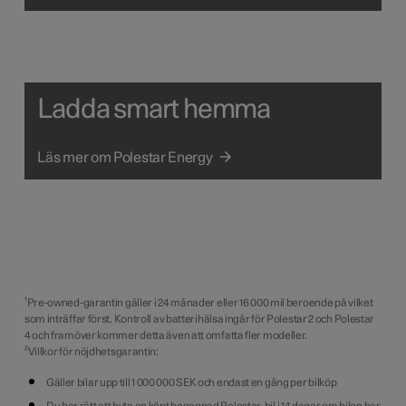
Ladda smart hemma
Läs mer om Polestar Energy
¹Pre-owned-garantin gäller i 24 månader eller 16 000 mil beroende på vilket
som inträffar först. Kontroll av batterihälsa ingår för Polestar 2 och Polestar
4 och framöver kommer detta även att omfatta fler modeller.
²
Villkor för nöjdhetsgarantin:
Gäller bilar upp till 1 000 000 SEK och endast en gång per bilköp