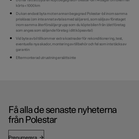
Du har rätt att byta en köpt begagnad Polestar-bil i 14 dagar om bilen har
körts < 1000 km
Du kan endast byta mot en annan begagnad Polestar-bil inom samma
prisklass (om inte annat avtalas med
säljaren), som säljs av företaget
inom samma återförsäljargrupp som du köpte bilen från (det företag
som
anges som säljande företag i ditt köpeavtal)
Vid byte av bil tillkommer extra kostnader för rekonditionering, test,
eventuella nya skador, montering av
tillbehör och fel som inte täcks av
garantin
Eftermonterad utrustning ersätts inte
Få alla de senaste nyheterna
från Polestar
Prenumerera