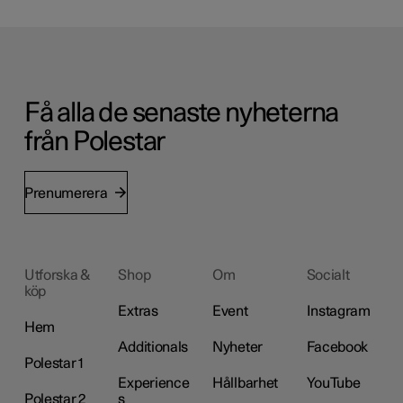
Få alla de senaste nyheterna
från Polestar
Prenumerera
Utforska &
Shop
Om
Socialt
köp
Extras
Event
Instagram
Hem
Additionals
Nyheter
Facebook
Polestar 1
Experience
Hållbarhet
YouTube
Polestar 2
s