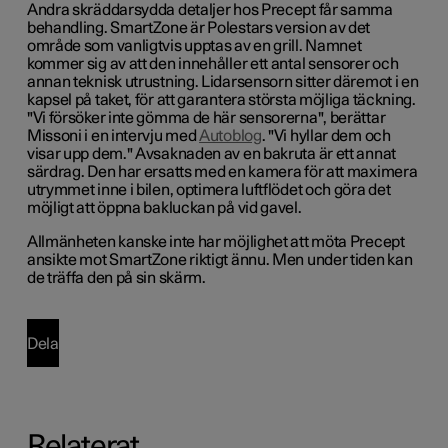
Andra skräddarsydda detaljer hos Precept får samma
behandling. SmartZone är Polestars version av det
område som vanligtvis upptas av en grill. Namnet
kommer sig av att den innehåller ett antal sensorer och
annan teknisk utrustning. Lidarsensorn sitter däremot i en
kapsel på taket, för att garantera största möjliga täckning.
"Vi försöker inte gömma de här sensorerna", berättar
Missoni i en intervju med
Autoblog
. "Vi hyllar dem och
visar upp dem." Avsaknaden av en bakruta är ett annat
särdrag. Den har ersatts med en kamera för att maximera
utrymmet inne i bilen, optimera luftflödet och göra det
möjligt att öppna bakluckan på vid gavel.
Allmänheten kanske inte har möjlighet att möta Precept
ansikte mot SmartZone riktigt ännu. Men under tiden kan
de träffa den på sin skärm.
Dela
Relaterat