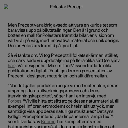
Men Precept var aldrig avsedd att vara en kuriositet som
bara visas upp på bilutställningar. Den är i grund och
botten en mall för Polestars framtida bilar, en vision om
vart vi är på väg, med innovativa material och unik design.
Den är Polestars framtid på fyra hjul.
Så vi tänkte om. Vi tog Precept till folkets skärmar i stället,
och där visade vi upp detaljerna på flera olika sätt (se själv
här
). Vår designchef Maximilian Missoni träffade olika
publikationer digitalt för att ge dem en presentation av
Precept – designen, materialen och allt däremellan.
"När det gäller produkten börjar vi med materialen, deras
ursprung, deras tillverkningsprocess och deras
återvinningskapacitet", säger han i en intervju med
Forbes
. "Vi ville hitta ett sätt att ge dessa naturmaterial, till
exempel linfibrer, ett modernt och tekniskt uttryck, men
samtidigt visa upp deras naturliga strukturer." Det syns
tydligt i Precepts interiör, där linpanelerna i ampliTex™,
som tillverkas av
Bcomp
, har kompletterats med
bakgrundsbelysning så att deras unika konstruktion och