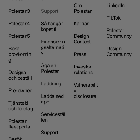
Om
LinkedIn
Polestar 3
Support
Polestar
TikTok
Polestar 4
Så här går
Karriär
köpet till
Polestar
Polestar 5
Design
Community
Finansierin
Contest
gsalternati
Boka
Design
v
provkörnin
Press
Community
g
Äga en
Investor
Polestar
Designa
relations
och beställ
Laddning
Vulnerabilit
Pre-owned
y
Ladda ned
disclosure
app
Tjänstebil
och företag
Servicestäl
len
Polestar
fleet portal
Support
Besök