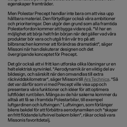
egenskaper framträder.
Men Polestar Precept handlar inte bara om att visa upp
hållbara material. Den förtydligar också våra ambitioner
och prioriteringar. Den utgör den grund som alla framtida
Polestarfordon kommer att bygga vidare på. "Vi har en
möjlighet att börja helt från början när det gäller vad våra
produkter bör vara och utgå från vår tro på att
bilbranschen kommer att förändras dramatiskt", säger
Missoni när han diskuterar designen och det
övergripande konceptet för Precept.
Det gör också att vi fritt kan utforska olika lösningar ur en
helt elektrisk synvinkel. "Aerodynamik är en viktig del av
bildesign, och särskilt när den omvandlas till extra
räckviddskilometrar", säger Missoni till
Ars Technica
. "Så
det var därför som vi med Precept ville visa upp och
presentera våra funktioner och idéer för att optimera
luftflödet runt bilen. Många av de här sakerna kommer du
alltså att få se i framtida Polestarbilar, till exempel
luftgardinen och luftvingen." Luftvingen, som förlänger
bilens bakdel för att förbättra aerodynamiken och "skapar
en fritt flödande luftvirvel bakom bilen", råkar också vara
Missonis favoritdetalj.