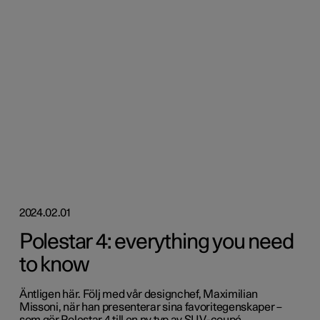
2024.02.01
Polestar 4: everything you need
to know
Äntligen här. Följ med vår designchef, Maximilian
Missoni, när han presenterar sina favoritegenskaper –
som gör Polestar 4 till en ny typ av SUV-coupé.