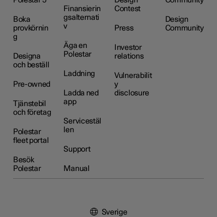
Polestar 5
Design
Community
Finansierin
Contest
gsalternati
Boka
Design
v
provkörnin
Press
Community
g
Äga en
Investor
Polestar
Designa
relations
och beställ
Laddning
Vulnerabilit
Pre-owned
y
Ladda ned
disclosure
app
Tjänstebil
och företag
Servicestäl
len
Polestar
fleet portal
Support
Besök
Polestar
Manual
Sverige