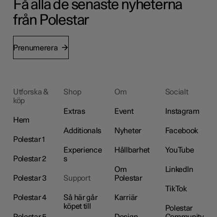
Få alla de senaste nyheterna
från Polestar
Prenumerera
Utforska &
Shop
Om
Socialt
köp
Extras
Event
Instagram
Hem
Additionals
Nyheter
Facebook
Polestar 1
Experience
Hållbarhet
YouTube
Polestar 2
s
Om
LinkedIn
Polestar 3
Support
Polestar
TikTok
Polestar 4
Så här går
Karriär
köpet till
Polestar