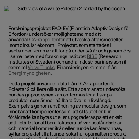
Forskningsprojektet FAD-EV (Framtida Adaptiv Design för
Elfordon) undersöker möjligheterna med att
använda
LCA-rapporten
för att utveckla affärsmodeller
inom cirkulär ekonomi. Projektet, som startades i
september, kommer att fortgå under två år och genomförs
i samarbete med forskningsinstitutet
RISE
(Research
Institutes of Sweden)
och andra industripartners som till
exempel
Volvo Trucks
.
Finansieringen kommer från
Energimyndigheten
.
Detta projekt använder data från LCA-rapporten för
Polestar 2 på flera olika sätt. Ett av dem är att undersöka
hur designprocessen kan omformas för att skapa
produkter som är mer hållbara över sin livslängd.
Exempelvis genom användning av modulär design, som
innebär att komponenter som lätt slits ut eller blir
föråldrade kan bytas ut eller uppgraderas på ett enkelt
sätt. Istället för att bara fokusera på var beståndsdelar
och material kommer ifrån eller hur de kan återvinnas,
syftar projektet till att undersöka hur optimalt en produkt