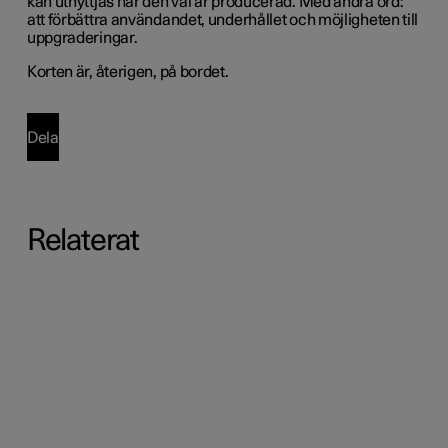
kan utnyttjas när den väl är producerad. Med andra ord:
att förbättra användandet, underhållet och möjligheten till
uppgraderingar.
Korten är, återigen, på bordet.
Dela
Relaterat