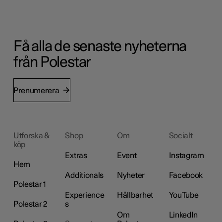
Få alla de senaste nyheterna
från Polestar
Prenumerera
Utforska &
Shop
Om
Socialt
köp
Extras
Event
Instagram
Hem
Additionals
Nyheter
Facebook
Polestar 1
Experience
Hållbarhet
YouTube
Polestar 2
s
Om
LinkedIn