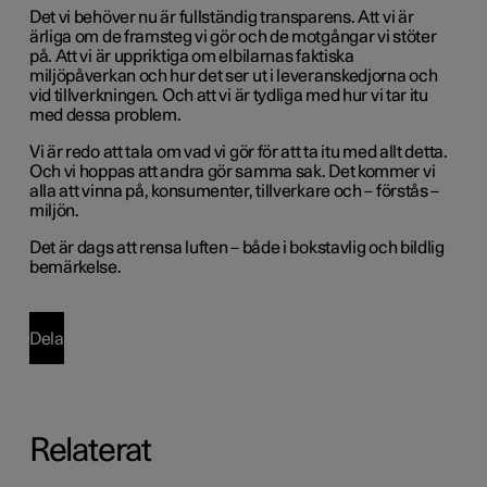
Det vi behöver nu är fullständig transparens. Att vi är
ärliga om de framsteg vi gör och de motgångar vi stöter
på. Att vi är uppriktiga om elbilarnas faktiska
miljöpåverkan och hur det ser ut i leveranskedjorna och
vid tillverkningen. Och att vi är tydliga med hur vi tar itu
med dessa problem.
Vi är redo att tala om vad vi gör för att ta itu med allt detta.
Och vi hoppas att andra gör samma sak. Det kommer vi
alla att vinna på, konsumenter, tillverkare och – förstås –
miljön.
Det är dags att rensa luften – både i bokstavlig och bildlig
bemärkelse.
Dela
Relaterat