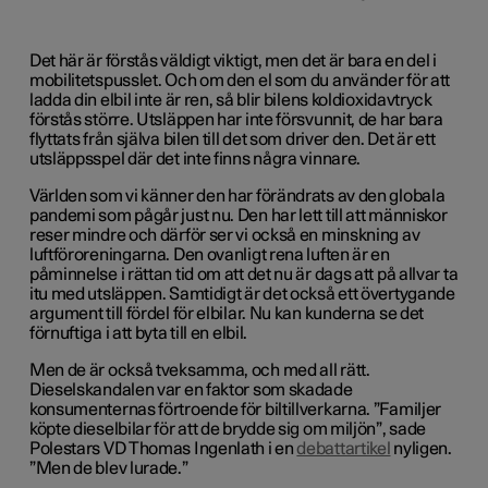
Det här är förstås väldigt viktigt, men det är bara en del i
mobilitetspusslet. Och om den el som du använder för att
ladda din elbil inte är ren, så blir bilens koldioxidavtryck
förstås större. Utsläppen har inte försvunnit, de har bara
flyttats från själva bilen till det som driver den. Det är ett
utsläppsspel där det inte finns några vinnare.
Världen som vi känner den har förändrats av den globala
pandemi som pågår just nu. Den har lett till att människor
reser mindre och därför ser vi också en minskning av
luftföroreningarna. Den ovanligt rena luften är en
påminnelse i rättan tid om att det nu är dags att på allvar ta
itu med utsläppen. Samtidigt är det också ett övertygande
argument till fördel för elbilar. Nu kan kunderna se det
förnuftiga i att byta till en elbil.
Men de är också tveksamma, och med all rätt.
Dieselskandalen var en faktor som skadade
konsumenternas förtroende för biltillverkarna. ”Familjer
köpte dieselbilar för att de brydde sig om miljön”, sade
Polestars VD Thomas Ingenlath i en
debattartikel
nyligen.
”Men de blev lurade.”