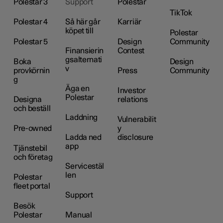
Polestar 3
Support
Polestar
TikTok
Polestar 4
Så här går
Karriär
köpet till
Polestar
Polestar 5
Design
Community
Finansierin
Contest
gsalternati
Boka
Design
v
provkörnin
Press
Community
g
Äga en
Investor
Polestar
Designa
relations
och beställ
Laddning
Vulnerabilit
Pre-owned
y
Ladda ned
disclosure
app
Tjänstebil
och företag
Servicestäl
len
Polestar
fleet portal
Support
Besök
Polestar
Manual