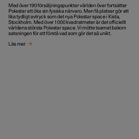
Med över 190 försäljningspunkter världen över fortsätter
Polestar att öka sin fysiska närvaro. Men få platser gör ett
lika tydligt avtryck som det nya Polestar space i Kista,
Stockholm. Med över 1 000 kvadratmeter är det officiellt
världens största Polestar space. Vi mötte teamet bakom
satsningen för att förstå vad som gör det så unikt.
Läs mer