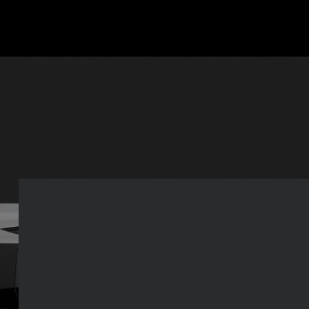
Caméra arrière HD
Placée sur le toit, cette caméra haute définition assure une visibili
constante vers l’arrière. Son boîtier a été conçu pour résister aux
intempéries et aux salissures, garantissant une image claire en to
temps.