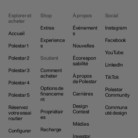
Explorer et
Shop
À propos
Social
acheter
Extras
Événement
Instagram
Accueil
s
Experience
Facebook
Polestar 1
s
Nouvelles
YouTube
Polestar 2
Soutient
Écorespon
sabilité
LinkedIn
Polestar 3
Comment
acheter
À propos
TikTok
de Polestar
Polestar 4
Options de
Polestar
financeme
Carrières
Polestar 5
Community
nt
Design
Réservez
Communa
Propriétair
Contest
votre essai
uté design
es
routier
Médias
Recharge
Configurer
Investor