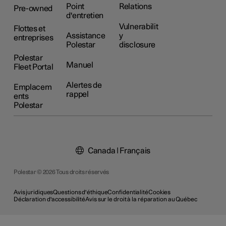
Point
Relations
Pre-owned
d'entretien
Vulnerabilit
Flottes et
Assistance
y
entreprises
Polestar
disclosure
Polestar
Manuel
Fleet Portal
Alertes de
Emplacem
rappel
ents
Polestar
Canada | Français
Polestar © 2026 Tous droits réservés
Avis juridiques
Questions d'éthique
Confidentialité
Cookies
Déclaration d'accessibilité
Avis sur le droit à la réparation au Québec