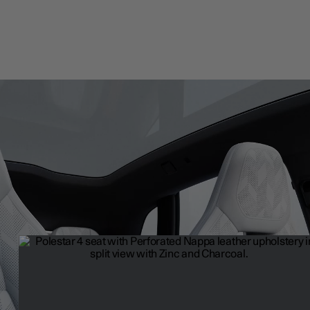
Matériaux
Un luxe réfléchi. Les matériaux du Polestar 4 allient savoir-faire et
utilisation responsable des ressources pour créer un habitacle à la
raffiné et durable.