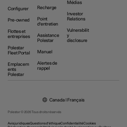
Médias
Recharge
Configurer
Investor
Point
Relations
Pre-owned
d'entretien
Vulnerabilit
Flottes et
Assistance
y
entreprises
Polestar
disclosure
Polestar
Manuel
Fleet Portal
Alertes de
Emplacem
rappel
ents
Polestar
Canada | Français
Polestar © 2026 Tous droits réservés
Avis juridiques
Questions d'éthique
Confidentialité
Cookies