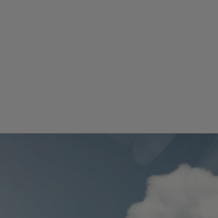
Sièges avant
Sièges sport réglables jusqu'à 12 directions, avec fonctions de m
et de ventilation en option sont disponibles en tant que mises à ni
Chauffage des sièges avant de série et profils intuitifs du conducte
Parce que le vrai confort est fait pour être personnalisé.