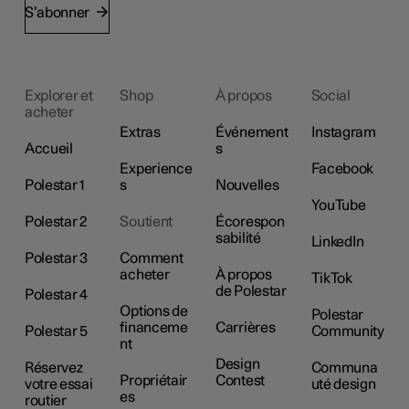
S’abonner
Explorer et
Shop
À propos
Social
acheter
Extras
Événement
Instagram
Accueil
s
Experience
Facebook
Polestar 1
s
Nouvelles
YouTube
Polestar 2
Soutient
Écorespon
sabilité
LinkedIn
Polestar 3
Comment
acheter
À propos
TikTok
de Polestar
Polestar 4
Options de
Polestar
financeme
Carrières
Polestar 5
Community
nt
Design
Réservez
Communa
Propriétair
Contest
votre essai
uté design
es
routier