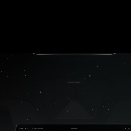
Décor lumineux Star Knit
Oubliez le bois et le métal. Le Polestar 4 propose un textile techni
d’une finesse remarquable : le Star Knit. Intégré aux panneaux de 
rétroéclairé avec le tableau de bord, ce tissu change de couleur e
synchronisation avec l’éclairage cosmique de l’habitacle. Une opt
redéfinit la modernité.
Offerts en option avec le Groupe Plus.