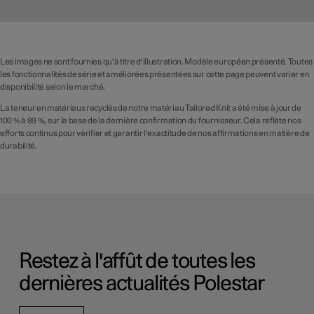
Les images ne sont fournies qu'à titre d'illustration. Modèle européen présenté. Toutes
les fonctionnalités de série et améliorées présentées sur cette page peuvent varier en
disponibilité selon le marché.
La teneur en matériaux recyclés de notre matériau Tailored Knit a été mise à jour de
100 % à 89 %, sur la base de la dernière confirmation du fournisseur. Cela reflète nos
efforts continus pour vérifier et garantir l'exactitude de nos affirmations en matière de
durabilité.
Restez à l'affût de toutes les
dernières actualités Polestar