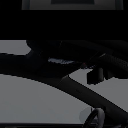
Toit en verre électrochrome
Un film électrochromique en option ajoute une couche de cristau
liquides au toit panoramique afin de réduire l’éblouissement. Acti
depuis l’écran central, le verre peut passer d’un état opaque à
transparent, selon qu’on souhaite bloquer la lumière ou la laisser e
Disponible comme amélioration. Toit panoramique monté de série