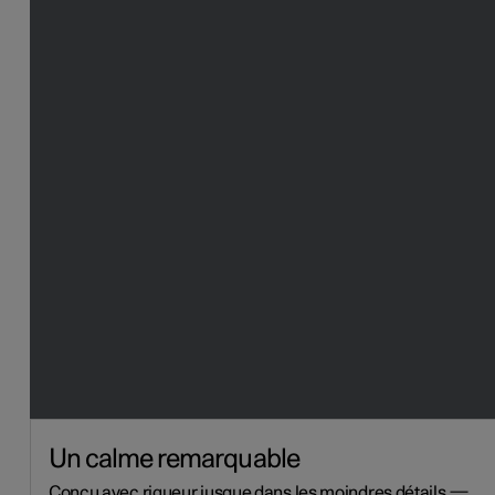
Un calme remarquable
Conçu avec rigueur jusque dans les moindres détails —