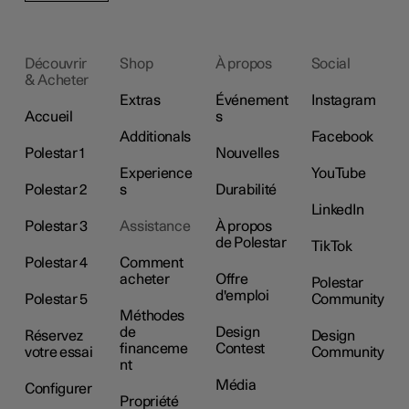
Découvrir
Shop
À propos
Social
& Acheter
Extras
Événement
Instagram
Accueil
s
Additionals
Facebook
Polestar 1
Nouvelles
Experience
YouTube
Polestar 2
s
Durabilité
LinkedIn
Polestar 3
Assistance
À propos
de Polestar
TikTok
Polestar 4
Comment
acheter
Offre
Polestar
d'emploi
Polestar 5
Community
Méthodes
de
Design
Réservez
Design
financeme
Contest
votre essai
Community
nt
Média
Configurer
Propriété