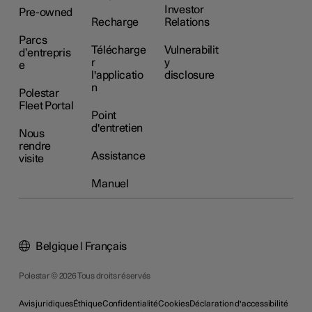
Investor
Pre-owned
Recharge
Relations
Parcs
Télécharge
Vulnerabilit
d’entrepris
r
y
e
l'applicatio
disclosure
n
Polestar
Fleet Portal
Point
d'entretien
Nous
rendre
Assistance
visite
Manuel
Belgique | Français
Polestar © 2026 Tous droits réservés
Avis juridiques
Éthique
Confidentialité
Cookies
Déclaration d'accessibilité