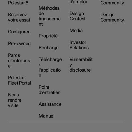
d'emploi
Polestar 5
Community
Méthodes
de
Design
Réservez
Design
financeme
Contest
votre essai
Community
nt
Média
Configurer
Propriété
Investor
Pre-owned
Recharge
Relations
Parcs
Télécharge
Vulnerabilit
d’entrepris
r
y
e
l'applicatio
disclosure
n
Polestar
Fleet Portal
Point
d'entretien
Nous
rendre
Assistance
visite
Manuel