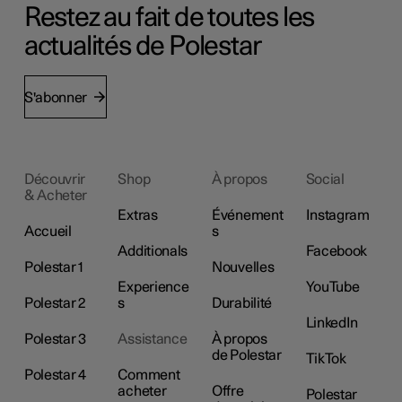
Restez au fait de toutes les
actualités de Polestar
S'abonner
Découvrir
Shop
À propos
Social
& Acheter
Extras
Événement
Instagram
Accueil
s
Additionals
Facebook
Polestar 1
Nouvelles
Experience
YouTube
Polestar 2
s
Durabilité
LinkedIn
Polestar 3
Assistance
À propos
de Polestar
TikTok
Polestar 4
Comment
acheter
Offre
Polestar