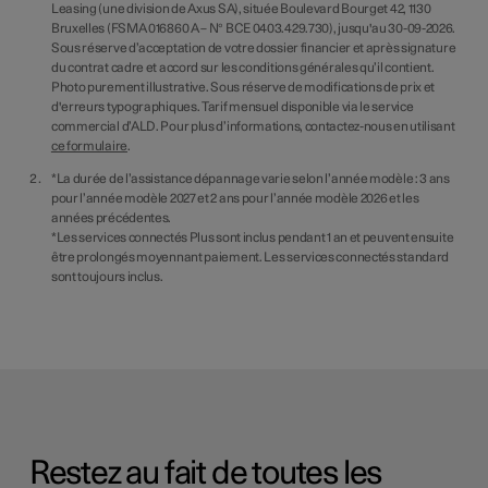
Leasing (une division de Axus SA), située Boulevard Bourget 42, 1130
Bruxelles (FSMA 016860 A – N° BCE 0403.429.730), jusqu'au 30-09-2026.
Sous réserve d’acceptation de votre dossier financier et après signature
du contrat cadre et accord sur les conditions générales qu’il contient.
Photo purement illustrative. Sous réserve de modifications de prix et
d'erreurs typographiques. Tarif mensuel disponible via le service
commercial d’ALD. Pour plus d’informations, contactez-nous en utilisant
ce formulaire
.
*La durée de l’assistance dépannage varie selon l’année modèle : 3 ans
pour l’année modèle 2027 et 2 ans pour l’année modèle 2026 et les
années précédentes.
*Les services connectés Plus sont inclus pendant 1 an et peuvent ensuite
être prolongés moyennant paiement. Les services connectés standard
sont toujours inclus.
Restez au fait de toutes les