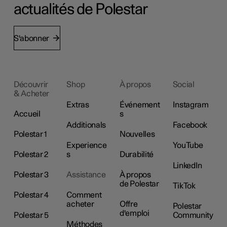
actualités de Polestar
S'abonner
Découvrir
Shop
À propos
Social
& Acheter
Extras
Événement
Instagram
Accueil
s
Additionals
Facebook
Polestar 1
Nouvelles
Experience
YouTube
Polestar 2
s
Durabilité
LinkedIn
Polestar 3
Assistance
À propos
de Polestar
TikTok
Polestar 4
Comment
acheter
Offre
Polestar
d'emploi
Polestar 5
Community
Méthodes