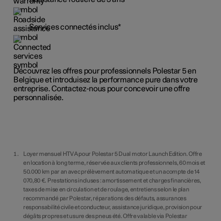
Services connectés inclus*
Découvrez les offres pour professionnels Polestar 5 en
Belgique et introduisez la performance pure dans votre
entreprise. Contactez-nous pour concevoir une offre
personnalisée.
Loyer mensuel HTVA pour Polestar 5 Dual motor Launch Edition. Offre
en location à long terme, réservée aux clients professionnels, 60 mois et
50.000 km par an avec prélèvement automatique et un acompte de 14
070,80 €. Prestations incluses : amortissement et charges financières,
taxes de mise en circulation et de roulage, entretiens selon le plan
recommandé par Polestar, réparations des défauts, assurances
responsabilité civile et conducteur, assistance juridique, provision pour
dégâts propres et usure des pneus été. Offre valable via Polestar