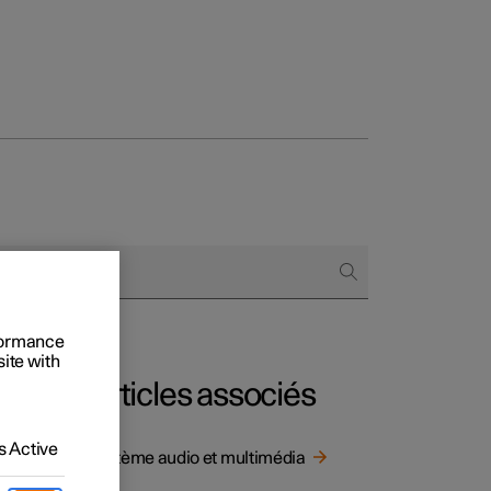
onnels
 acheter
s de financement
rformance
site with
s en nature
Articles associés
 Active
Système audio et multimédia