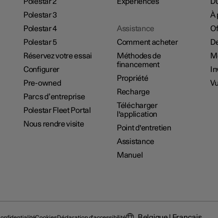
Polestar 2
Experiences
Du
Polestar 3
À 
Polestar 4
Assistance
Of
Polestar 5
Comment acheter
De
Réservez votre essai
Méthodes de
M
financement
Configurer
In
Propriété
Pre-owned
Vu
Recharge
Parcs d’entreprise
Télécharger
Polestar Fleet Portal
l'application
Nous rendre visite
Point d'entretien
Assistance
Manuel
Belgique | Français
onfidentialité
Cookies
Déclaration d'accessibilité