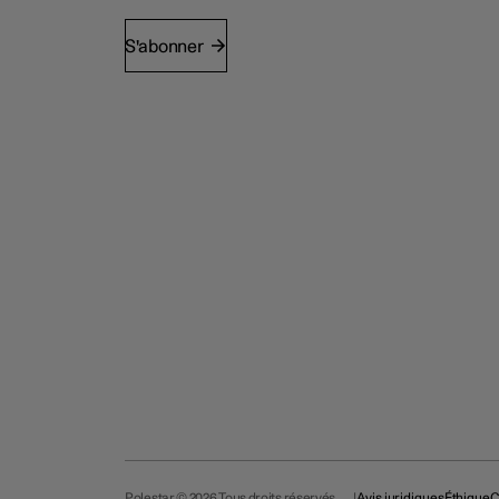
S'abonner
Polestar © 2026 Tous droits réservés
Avis juridiques
Éthique
C