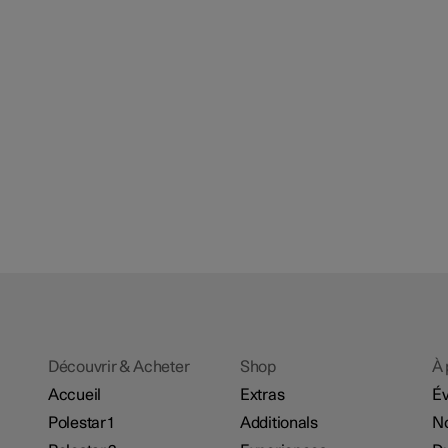
Découvrir & Acheter
Shop
À 
Accueil
Extras
É
Polestar 1
Additionals
No