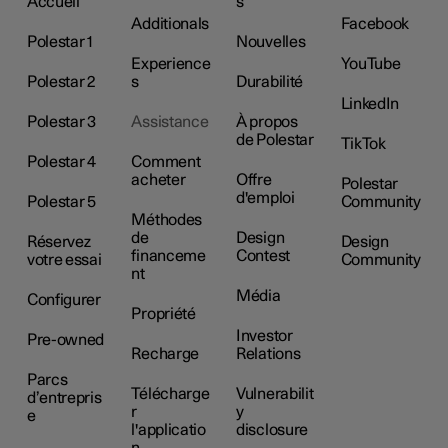
Accueil
s
Additionals
Facebook
Polestar 1
Nouvelles
Experience
YouTube
Polestar 2
s
Durabilité
LinkedIn
Polestar 3
Assistance
À propos
de Polestar
TikTok
Polestar 4
Comment
acheter
Offre
Polestar
d'emploi
Polestar 5
Community
Méthodes
de
Design
Réservez
Design
financeme
Contest
votre essai
Community
nt
Média
Configurer
Propriété
Investor
Pre-owned
Recharge
Relations
Parcs
Télécharge
Vulnerabilit
d’entrepris
r
y
e
l'applicatio
disclosure