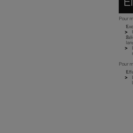
Pour mo
Exe
Sél
lan
Pour mo
Eff