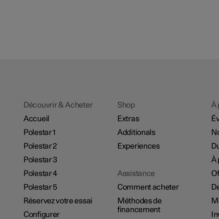
Découvrir & Acheter
Shop
À 
Accueil
Extras
É
Polestar 1
Additionals
No
Polestar 2
Experiences
Du
Polestar 3
À 
Polestar 4
Assistance
Of
Polestar 5
Comment acheter
De
Réservez votre essai
Méthodes de
M
financement
Configurer
In