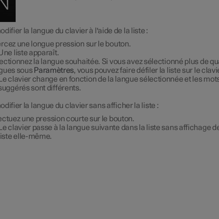
difier la langue du clavier à l'aide de la liste :
rcez une longue pression sur le bouton.
Une liste apparaît.
ectionnez la langue souhaitée. Si vous avez sélectionné plus de qu
gues sous
Paramètres
, vous pouvez faire défiler la liste sur le clavi
Le clavier change en fonction de la langue sélectionnée et les mot
suggérés sont différents.
difier la langue du clavier sans afficher la liste :
ectuez une pression courte sur le bouton.
Le clavier passe à la langue suivante dans la liste sans affichage de
liste elle-même.