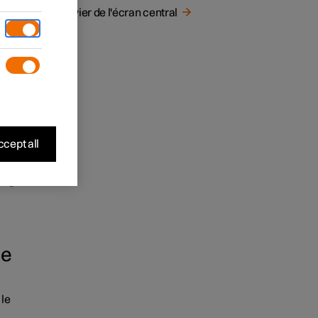
z
Clavier de l'écran central
les
ngue
ue la
ns du
cept all
langues
le
, le