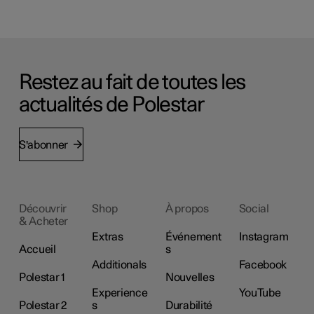
Restez au fait de toutes les
actualités de Polestar
S'abonner
Découvrir
Shop
À propos
Social
& Acheter
Extras
Événement
Instagram
Accueil
s
Additionals
Facebook
Polestar 1
Nouvelles
Experience
YouTube
Polestar 2
s
Durabilité