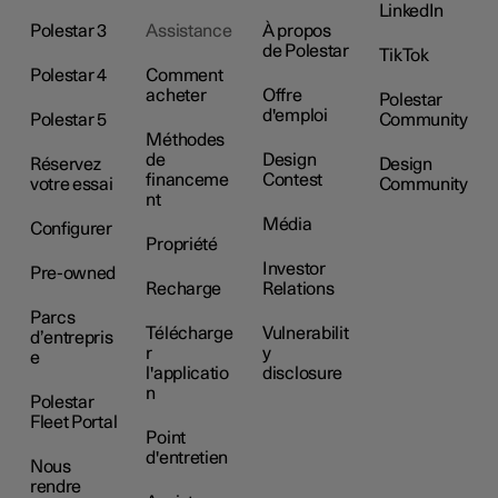
LinkedIn
Polestar 3
Assistance
À propos
de Polestar
TikTok
Polestar 4
Comment
acheter
Offre
Polestar
d'emploi
Polestar 5
Community
Méthodes
de
Design
Réservez
Design
financeme
Contest
votre essai
Community
nt
Média
Configurer
Propriété
Investor
Pre-owned
Recharge
Relations
Parcs
Télécharge
Vulnerabilit
d’entrepris
r
y
e
l'applicatio
disclosure
n
Polestar
Fleet Portal
Point
d'entretien
Nous
rendre