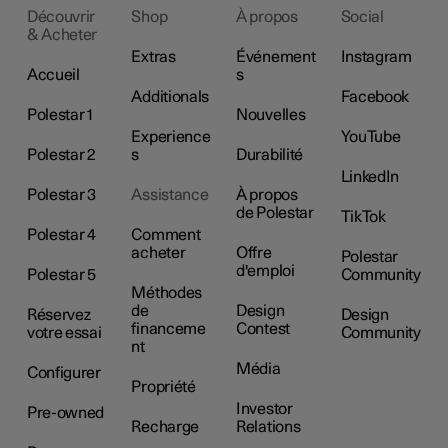
Découvrir
Shop
À propos
Social
& Acheter
Extras
Événement
Instagram
Accueil
s
Additionals
Facebook
Polestar 1
Nouvelles
Experience
YouTube
Polestar 2
s
Durabilité
LinkedIn
Polestar 3
Assistance
À propos
de Polestar
TikTok
Polestar 4
Comment
acheter
Offre
Polestar
d'emploi
Polestar 5
Community
Méthodes
de
Design
Réservez
Design
financeme
Contest
votre essai
Community
nt
Média
Configurer
Propriété
Investor
Pre-owned
Recharge
Relations