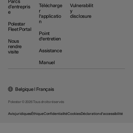
Parcs
Télécharge
Vulnerabilit
d’entrepris
r
y
e
l'applicatio
disclosure
n
Polestar
Fleet Portal
Point
d'entretien
Nous
rendre
Assistance
visite
Manuel
Belgique | Français
Polestar © 2026 Tous droits réservés
Avis juridiques
Éthique
Confidentialité
Cookies
Déclaration d'accessibilité