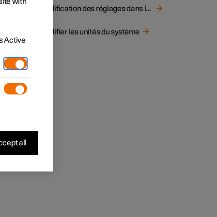
site with
Modification des réglages dans la vue principale de l'écran central
du
Modifier les unités du système
ur.
 Active
z
 tête
cept all