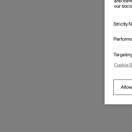
and traff
N
our socia
Écran conducteur
Si 
man
Strictly
Ne 
Écran central
avo
Perform
App
Configuration
Targetin
Con
Sél
Cookie S
com
Allow