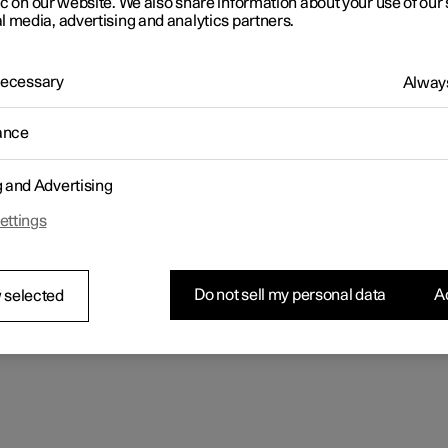
ic on our website. We also share information about your use of our 
OTE
l media, advertising and analytics partners.
vous modifiez la langue de l'écran central, certaines informations 
uel risquent de ne pas correspondre à la réglementation en vigue
 Necessary
Always
choisissez pas une langue que vous comprenez mal, vous pourrie
ir des difficultés à vous retrouver dans la structure de l'écran.
ance
uyez sur
Paramètres
de la Vue principale sur l'écran central.
g and Advertising
tinuez jusqu'à
Système
→
Langues et unités du système
.
ectionnez
Langue du système
. Les langues compatibles avec la
ettings
mande vocale sont indiquées par le symbole correspondant.
La langue de l'écran conducteur, de l'écran central et de l'affichage
haute est modifiée.
Do not sell my personal data
Ac
 selected