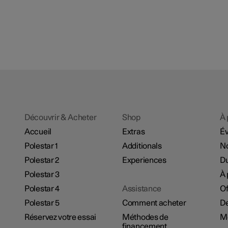
Découvrir & Acheter
Shop
À 
Accueil
Extras
É
Polestar 1
Additionals
No
Polestar 2
Experiences
Du
Polestar 3
À 
Polestar 4
Assistance
Of
Polestar 5
Comment acheter
De
Réservez votre essai
Méthodes de
M
financement