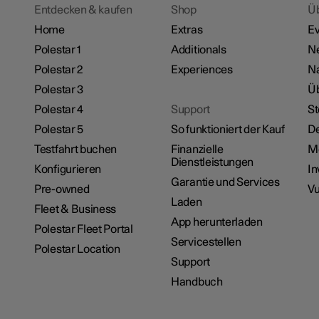
Entdecken & kaufen
Shop
Ü
Home
Extras
Ev
Polestar 1
Additionals
Ne
Polestar 2
Experiences
Na
Polestar 3
Üb
Polestar 4
Support
St
Polestar 5
So funktioniert der Kauf
De
Testfahrt buchen
Finanzielle
M
Dienstleistungen
Konfigurieren
In
Garantie und Services
Pre-owned
Vu
Laden
Fleet & Business
App herunterladen
Polestar Fleet Portal
Servicestellen
Polestar Location
Support
Handbuch