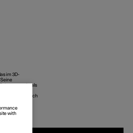
 Business
oniert der Kauf
das im 3D-
 Seine
rungsoptionen
Fahrzeug mehr als
ang. Variationen
ir haben es einfach
r tollen Optik.
rformance
site with