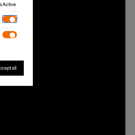
 Active
cept all