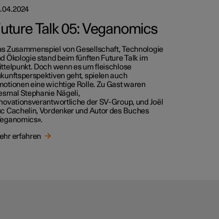
.04.2024
uture Talk 05: Veganomics
s Zusammenspiel von Gesellschaft, Technologie
d Ökologie stand beim fünften Future Talk im
ttelpunkt. Doch wenn es um fleischlose
kunftsperspektiven geht, spielen auch
otionen eine wichtige Rolle. Zu Gast waren
esmal Stephanie Nägeli,
novationsverantwortliche der SV-Group, und Joël
c Cachelin, Vordenker und Autor des Buches
eganomics».
hr erfahren