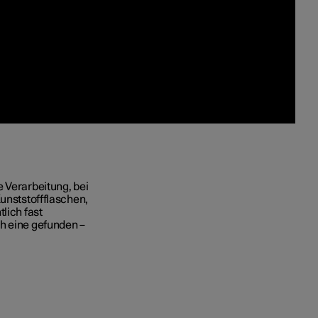
e Verarbeitung, bei
Kunststoffflaschen,
lich fast
ch eine gefunden –