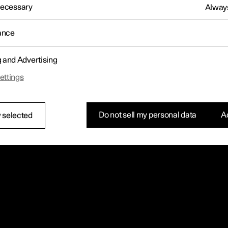
 Necessary
Always
ance
g and Advertising
ettings
Do not sell my personal data
Ac
 selected