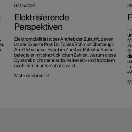
07.05.2024
25
t
Elektrisierende
F
Perspektiven
Da
un
,
Elektromobilität ist der Antrieb der Zukunft, davon
Mi
nau
ist der Experte Prof. Dr. Tobias Schmidt überzeugt.
Zu
m
Am Globalance-Event im Zürcher Polestar Space
Em
belegte er mit eindrücklichen Zahlen, warum diese
di
Dynamik nicht mehr aufzuhalten ist - und trotzdem
In
noch immer unterschätzt wird.
Lu
«V
Mehr erfahren
Me