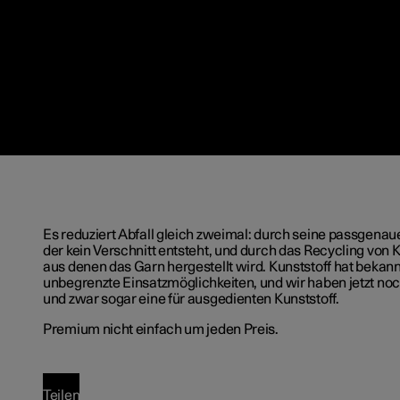
Es reduziert Abfall gleich zweimal: durch seine passgenau
der kein Verschnitt entsteht, und durch das Recycling von 
aus denen das Garn hergestellt wird. Kunststoff hat bekannt
unbegrenzte Einsatzmöglichkeiten, und wir haben jetzt no
und zwar sogar eine für ausgedienten Kunststoff.
Premium nicht einfach um jeden Preis.
Teilen