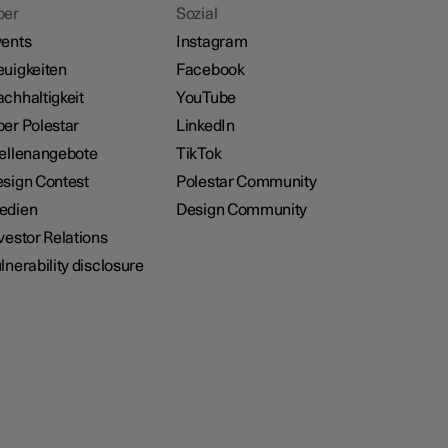
ber
Sozial
ents
Instagram
uigkeiten
Facebook
chhaltigkeit
YouTube
er Polestar
LinkedIn
ellenangebote
TikTok
sign Contest
Polestar Community
edien
Design Community
vestor Relations
lnerability disclosure