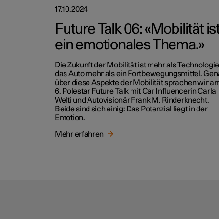
17.10.2024
Future Talk 06: «Mobilität is
ein emotionales Thema.»
Die Zukunft der Mobilität ist mehr als Technologie
das Auto mehr als ein Fortbewegungsmittel. Ge
über diese Aspekte der Mobilität sprachen wir a
6. Polestar Future Talk mit Car Influencerin Carla
Welti und Autovisionär Frank M. Rinderknecht.
Beide sind sich einig: Das Potenzial liegt in der
Emotion.
Mehr erfahren