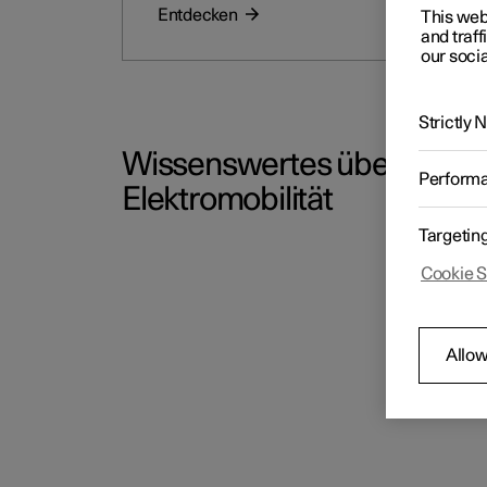
Entdecken
This web
and traff
our socia
Strictly
Wissenswertes über
Perform
Elektromobilität
Targetin
Cookie S
Allow