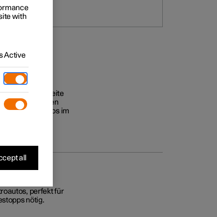
rformance
site with
 Active
ifizierte Reichweite
terschied zwischen
eines Elektroautos im
cept all
oautos, perfekt für
estopps nötig.