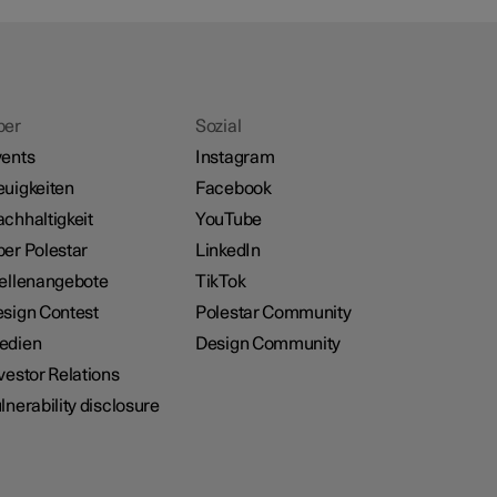
ber
Sozial
ents
Instagram
uigkeiten
Facebook
chhaltigkeit
YouTube
er Polestar
LinkedIn
ellenangebote
TikTok
sign Contest
Polestar Community
edien
Design Community
vestor Relations
lnerability disclosure