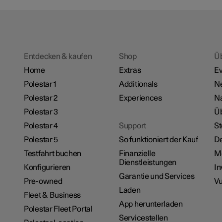
Entdecken & kaufen
Shop
Ü
Home
Extras
Ev
Polestar 1
Additionals
Ne
Polestar 2
Experiences
Na
Polestar 3
Üb
Polestar 4
Support
St
Polestar 5
So funktioniert der Kauf
De
Testfahrt buchen
Finanzielle
M
Dienstleistungen
Konfigurieren
In
Garantie und Services
Pre-owned
Vu
Laden
Fleet & Business
App herunterladen
Polestar Fleet Portal
Servicestellen