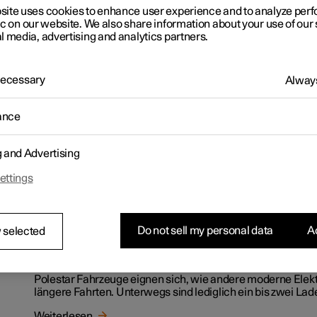
Entdecken
site uses cookies to enhance user experience and to analyze pe
ic on our website. We also share information about your use of our 
l media, advertising and analytics partners.
 Necessary
Always
Reichweite
ance
Im Alltag ist es nicht immer möglich, die gemäss WLTP zert
eines Elektroautos zu erzielen. Erfahre mehr über den Un
g and Advertising
realer Reichweite und WLTP - und wie du die Reichweite d
Alltag vergrössern kannst.
ettings
Weiterlesen
Do not sell my personal data
Ac
 selected
Roadtrips
Polestar Fahrzeuge eignen sich, wie andere moderne Elektr
längere Fahrten. Unterwegs sind lediglich ein bis zwei Lad
Weiterlesen