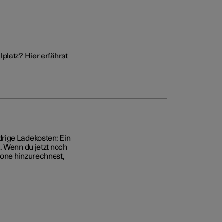
platz? Hier erfährst
rige Ladekosten: Ein
. Wenn du jetzt noch
tone hinzurechnest,