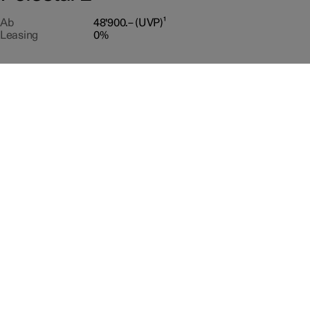
Ab
48'900.– (UVP)¹
Leasing
0%