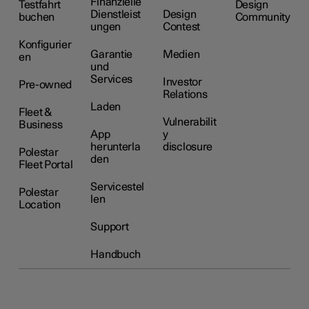
Finanzielle
Testfahrt
Design
Dienstleist
Design
buchen
Community
ungen
Contest
Konfigurier
Garantie
Medien
en
und
Services
Investor
Pre-owned
Relations
Laden
Fleet &
Vulnerabilit
Business
App
y
herunterla
disclosure
Polestar
den
Fleet Portal
Servicestel
Polestar
len
Location
Support
Handbuch