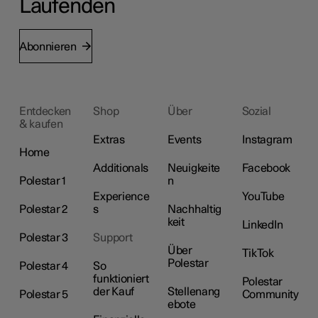
Laufenden
Abonnieren
Entdecken
Shop
Über
Sozial
& kaufen
Extras
Events
Instagram
Home
Additionals
Neuigkeite
Facebook
Polestar 1
n
Experience
YouTube
Polestar 2
s
Nachhaltig
keit
LinkedIn
Polestar 3
Support
Über
TikTok
Polestar
Polestar 4
So
funktioniert
Polestar
der Kauf
Stellenang
Polestar 5
Community
ebote