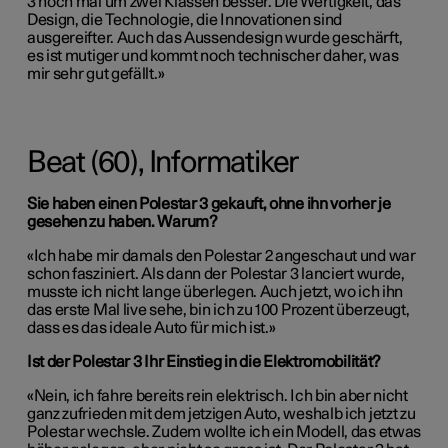
3 noch mal um zwei Klassen besser. Die Wertigkeit, das
Design, die Technologie, die Innovationen sind
ausgereifter. Auch das Aussendesign wurde geschärft,
es ist mutiger und kommt noch technischer daher, was
mir sehr gut gefällt.»
Beat (60), Informatiker
Sie haben einen Polestar 3 gekauft, ohne ihn vorher je
gesehen zu haben. Warum?
«Ich habe mir damals den Polestar 2 angeschaut und war
schon fasziniert. Als dann der Polestar 3 lanciert wurde,
musste ich nicht lange überlegen. Auch jetzt, wo ich ihn
das erste Mal live sehe, bin ich zu 100 Prozent überzeugt,
dass es das ideale Auto für mich ist.»
Ist der Polestar 3 Ihr Einstieg in die Elektromobilität?
«Nein, ich fahre bereits rein elektrisch. Ich bin aber nicht
ganz zufrieden mit dem jetzigen Auto, weshalb ich jetzt zu
Polestar wechsle. Zudem wollte ich ein Modell, das etwas