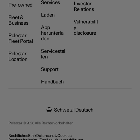
Services
Investor
Pre-owned
Relations
Laden
Fleet &
Vulnerabilit
Business
App
y
herunterla
disclosure
Polestar
den
Fleet Portal
Servicestel
Polestar
len
Location
Support
Handbuch
Schweiz | Deutsch
Polestar © 2026 Alle Rechte vorbehalten
Rechtliches
Ethik
Datenschutz
Cookies