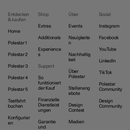
Entdecken
Shop
Über
Sozial
& kaufen
Extras
Events
Instagram
Home
Additionals
Neuigkeite
Facebook
Polestar 1
n
Experience
YouTube
Polestar 2
s
Nachhaltig
keit
LinkedIn
Polestar 3
Support
Über
TikTok
Polestar
Polestar 4
So
funktioniert
Polestar
der Kauf
Stellenang
Polestar 5
Community
ebote
Finanzielle
Testfahrt
Design
Dienstleist
Design
buchen
Community
ungen
Contest
Konfigurier
Garantie
Medien
en
und