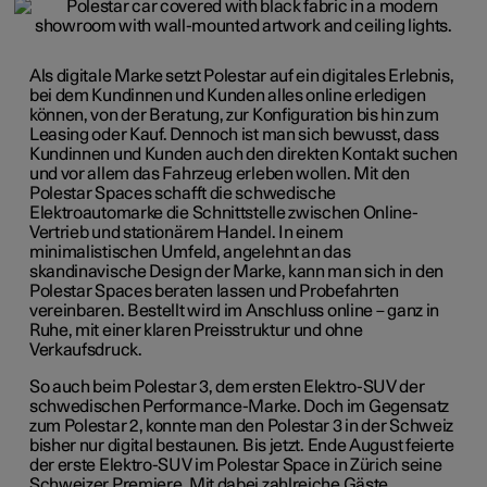
Als digitale Marke setzt Polestar auf ein digitales Erlebnis,
bei dem Kundinnen und Kunden alles online erledigen
können, von der Beratung, zur Konfiguration bis hin zum
Leasing oder Kauf. Dennoch ist man sich bewusst, dass
Kundinnen und Kunden auch den direkten Kontakt suchen
und vor allem das Fahrzeug erleben wollen. Mit den
Polestar Spaces schafft die schwedische
Elektroautomarke die Schnittstelle zwischen Online-
Vertrieb und stationärem Handel. In einem
minimalistischen Umfeld, angelehnt an das
skandinavische Design der Marke, kann man sich in den
Polestar Spaces beraten lassen und Probefahrten
vereinbaren. Bestellt wird im Anschluss online – ganz in
Ruhe, mit einer klaren Preisstruktur und ohne
Verkaufsdruck.
So auch beim Polestar 3, dem ersten Elektro-SUV der
schwedischen Performance-Marke. Doch im Gegensatz
zum Polestar 2, konnte man den Polestar 3 in der Schweiz
bisher nur digital bestaunen. Bis jetzt. Ende August feierte
der erste Elektro-SUV im Polestar Space in Zürich seine
Schweizer Premiere. Mit dabei zahlreiche Gäste,