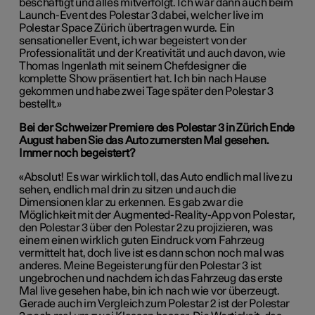
beschäftigt und alles mitverfolgt. Ich war dann auch beim
Launch-Event des Polestar 3 dabei, welcher live im
Polestar Space Zürich übertragen wurde. Ein
sensationeller Event, ich war begeistert von der
Professionalität und der Kreativität und auch davon, wie
Thomas Ingenlath mit seinem Chefdesigner die
komplette Show präsentiert hat. Ich bin nach Hause
gekommen und habe zwei Tage später den Polestar 3
bestellt.»
Bei der Schweizer Premiere des Polestar 3 in Zürich Ende
August haben Sie das Auto zum
ersten Mal gesehen.
Immer noch begeistert?
«Absolut! Es war wirklich toll, das Auto endlich mal live zu
sehen, endlich mal drin zu sitzen und auch die
Dimensionen klar zu erkennen. Es gab zwar die
Möglichkeit mit der Augmented-Reality-App von Polestar,
den Polestar 3 über den Polestar 2 zu projizieren, was
einem einen wirklich guten Eindruck vom Fahrzeug
vermittelt hat, doch live ist es dann schon noch mal was
anderes. Meine Begeisterung für den Polestar 3 ist
ungebrochen und nachdem ich das Fahrzeug das erste
Mal live gesehen habe, bin ich nach wie vor überzeugt.
Gerade auch im Vergleich zum Polestar 2 ist der Polestar