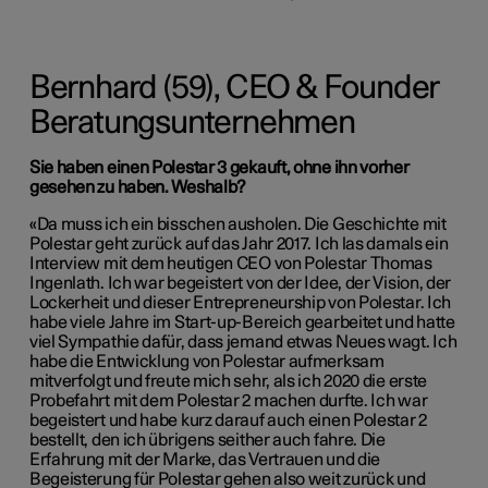
Bernhard (59), CEO & Founder
Beratungsunternehmen
Sie haben einen Polestar 3 gekauft, ohne ihn vorher
gesehen zu haben. Weshalb?
«Da muss ich ein bisschen ausholen. Die Geschichte mit
Polestar geht zurück auf das Jahr 2017. Ich las damals ein
Interview mit dem heutigen CEO von Polestar Thomas
Ingenlath. Ich war begeistert von der Idee, der Vision, der
Lockerheit und dieser Entrepreneurship von Polestar. Ich
habe viele Jahre im Start-up-Bereich gearbeitet und hatte
viel Sympathie dafür, dass jemand etwas Neues wagt. Ich
habe die Entwicklung von Polestar aufmerksam
mitverfolgt und freute mich sehr, als ich 2020 die erste
Probefahrt mit dem Polestar 2 machen durfte. Ich war
begeistert und habe kurz darauf auch einen Polestar 2
bestellt, den ich übrigens seither auch fahre. Die
Erfahrung mit der Marke, das Vertrauen und die
Begeisterung für Polestar gehen also weit zurück und