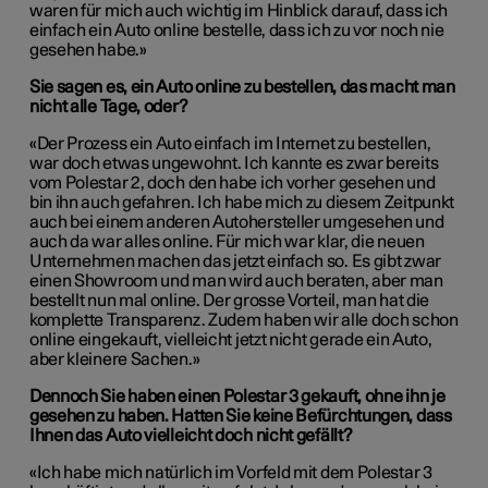
waren für mich auch wichtig im Hinblick darauf, dass ich
einfach ein Auto online bestelle, dass ich zu vor noch nie
gesehen habe.»
Sie sagen es, ein Auto online zu bestellen, das macht man
nicht alle Tage, oder?
«Der Prozess ein Auto einfach im Internet zu bestellen,
war doch etwas ungewohnt. Ich kannte es zwar bereits
vom Polestar 2, doch den habe ich vorher gesehen und
bin ihn auch gefahren. Ich habe mich zu diesem Zeitpunkt
auch bei einem anderen Autohersteller umgesehen und
auch da war alles online. Für mich war klar, die neuen
Unternehmen machen das jetzt einfach so. Es gibt zwar
einen Showroom und man wird auch beraten, aber man
bestellt nun mal online. Der grosse Vorteil, man hat die
komplette Transparenz. Zudem haben wir alle doch schon
online eingekauft, vielleicht jetzt nicht gerade ein Auto,
aber kleinere Sachen.»
Dennoch Sie haben einen Polestar 3 gekauft, ohne ihn je
gesehen zu haben. Hatten Sie keine Befürchtungen, dass
Ihnen das Auto vielleicht doch nicht gefällt?
«Ich habe mich natürlich im Vorfeld mit dem Polestar 3