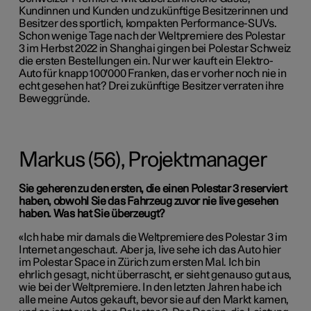
Kundinnen und Kunden und zukünftige Besitzerinnen und
Besitzer des sportlich, kompakten Performance-SUVs.
Schon wenige Tage nach der Weltpremiere des Polestar
3 im Herbst 2022 in Shanghai gingen bei Polestar Schweiz
die ersten Bestellungen ein. Nur wer kauft ein Elektro-
Auto für knapp 100'000 Franken, das er vorher noch nie in
echt gesehen hat? Drei zukünftige Besitzer verraten ihre
Beweggründe.
Markus (56), Projektmanager
Sie geheren zu den ersten, die einen Polestar 3 reserviert
haben, obwohl Sie das Fahrzeug zuvor nie live gesehen
haben. Was hat Sie überzeugt?
«Ich habe mir damals die Weltpremiere des Polestar 3 im
Internet angeschaut. Aber ja, live sehe ich das Auto hier
im Polestar Space in Zürich zum ersten Mal. Ich bin
ehrlich gesagt, nicht überrascht, er sieht genauso gut aus,
wie bei der Weltpremiere. In den letzten Jahren habe ich
alle meine Autos gekauft, bevor sie auf den Markt kamen,