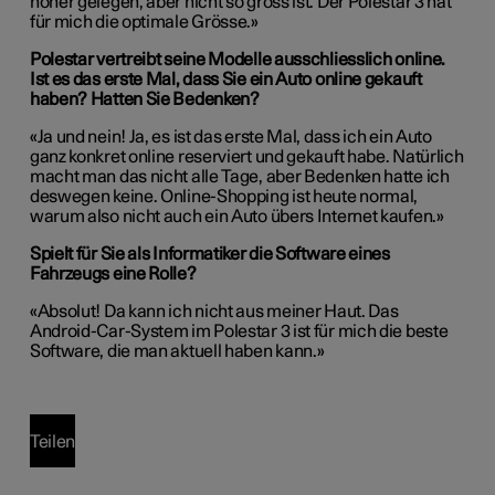
höher gelegen, aber nicht so gross ist. Der Polestar 3 hat
für mich die optimale Grösse.»
Polestar vertreibt seine Modelle ausschliesslich online.
Ist es das erste Mal, dass Sie ein Auto online gekauft
haben? Hatten Sie Bedenken?
«Ja und nein! Ja, es ist das erste Mal, dass ich ein Auto
ganz konkret online reserviert und gekauft habe. Natürlich
macht man das nicht alle Tage, aber Bedenken hatte ich
deswegen keine. Online-Shopping ist heute normal,
warum also nicht auch ein Auto übers Internet kaufen.»
Spielt für Sie als Informatiker die Software eines
Fahrzeugs eine Rolle?
«Absolut! Da kann ich nicht aus meiner Haut. Das
Android-Car-System im Polestar 3 ist für mich die beste
Software, die man aktuell haben kann.»
Teilen