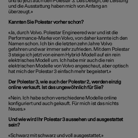
und so jetzt auch den Polestar 3. Das Design, die Leistung
und die Ausstattung haben mich von Anfang an
überzeugt.»
Kannten Sie Polestar vorher schon?
«Ja, durch Volvo. Polestar Engineered war und ist die
Performance-Marke von Volvo, von daher kannte ich den
Namen schon. Ich bin die letzten zehn Jahre Volvo
gefahren und war immer sehr zufrieden. Mit dem Polestar
3 steige ich jetzt von einem Hybrid-Modell auf ein rein
elektrisches Modell um. Ich habe mir auch die rein
elektrischen Modelle von Volvo angeschaut, aber optisch
hat mich der Polestar 3 einfach mehr begeistert.»
Der Polestar 3, wie auch der Polestar 2, werden einzig
online verkauft. Ist das ungewöhnlich für Sie?
«Nein. Ich habe schon verschiedene Modelle online
konfiguriert und auch gekauft. Für mich ist das nichts
Neues.»
Und wie wird Ihr Polestar 3 aussehen und ausgestattet
sein?
«Schwarz mit schwarz und voll ausgestattet.»