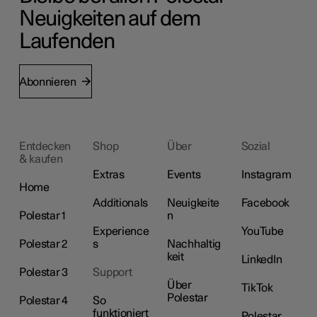
Neuigkeiten auf dem
Laufenden
Abonnieren
Entdecken
Shop
Über
Sozial
& kaufen
Extras
Events
Instagram
Home
Additionals
Neuigkeite
Facebook
Polestar 1
n
Experience
YouTube
Polestar 2
s
Nachhaltig
keit
LinkedIn
Polestar 3
Support
Über
TikTok
Polestar
Polestar 4
So
funktioniert
Polestar