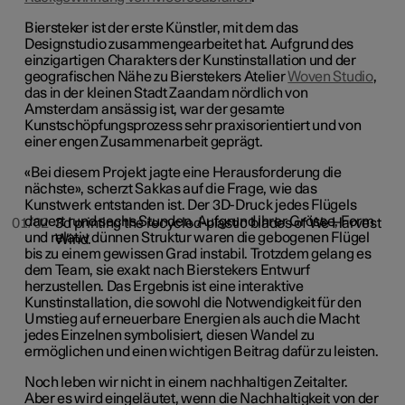
Biersteker ist der erste Künstler, mit dem das
Designstudio zusammengearbeitet hat. Aufgrund des
einzigartigen Charakters der Kunstinstallation und der
geografischen Nähe zu Bierstekers Atelier
Woven Studio
,
das in der kleinen Stadt Zaandam nördlich von
Amsterdam ansässig ist, war der gesamte
Kunstschöpfungsprozess sehr praxisorientiert und von
einer engen Zusammenarbeit geprägt.
«Bei diesem Projekt jagte eine Herausforderung die
nächste», scherzt Sakkas auf die Frage, wie das
Kunstwerk entstanden ist. Der 3D-Druck jedes Flügels
dauert rund sechs Stunden. Aufgrund ihrer Grösse, Form
01/02
3d printing the recycled-plastic blades of We Harvest
und relativ dünnen Struktur waren die gebogenen Flügel
Wind.
bis zu einem gewissen Grad instabil. Trotzdem gelang es
dem Team, sie exakt nach Bierstekers Entwurf
herzustellen. Das Ergebnis ist eine interaktive
Kunstinstallation, die sowohl die Notwendigkeit für den
Umstieg auf erneuerbare Energien als auch die Macht
jedes Einzelnen symbolisiert, diesen Wandel zu
ermöglichen und einen wichtigen Beitrag dafür zu leisten.
Noch leben wir nicht in einem nachhaltigen Zeitalter.
Aber es wird eingeläutet, wenn die Nachhaltigkeit von der