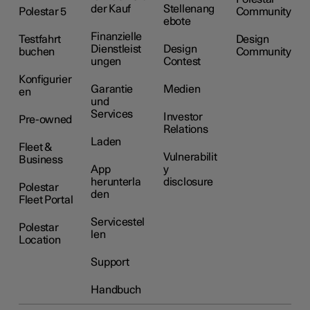
der Kauf
Stellenang
Polestar 5
Community
ebote
Finanzielle
Testfahrt
Design
Dienstleist
Design
buchen
Community
ungen
Contest
Konfigurier
Garantie
Medien
en
und
Services
Investor
Pre-owned
Relations
Laden
Fleet &
Vulnerabilit
Business
App
y
herunterla
disclosure
Polestar
den
Fleet Portal
Servicestel
Polestar
len
Location
Support
Handbuch