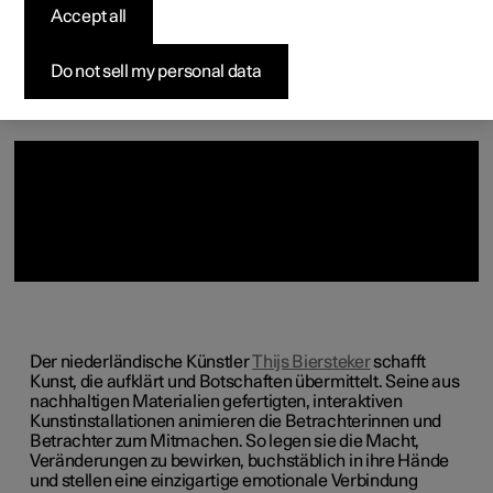
Accept all
Vorkonfigurierte Fahrzeuge
Vorkonfigurierte Fahrzeuge
Vorkonfigurierte Fahrzeuge
Konfigurieren
Pre-owned Polestar 3
So funktioniert der Kauf
Neuigkeiten
Konfigurieren
Konfigurieren
Konfigurieren
Testfahrt
Pre-owned Polestar 4
Finanzierungsoptionen
Newsletter abonnieren
Do not sell my personal data
Der niederländische Künstler
Thijs Biersteker
schafft
Kunst, die aufklärt und Botschaften übermittelt. Seine aus
nachhaltigen Materialien gefertigten, interaktiven
Kunstinstallationen animieren die Betrachterinnen und
Betrachter zum Mitmachen. So legen sie die Macht,
Veränderungen zu bewirken, buchstäblich in ihre Hände
und stellen eine einzigartige emotionale Verbindung