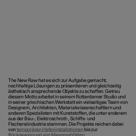
The New Raw hat es sich zur Aufgabe gemacht,
nachhaltige Lösungen zu präsentieren und gleichzeitig
ästhetisch ansprechende Objekte zu schaffen. Getreu
diesem Motto arbeitet in seinem Rotterdamer Studio und
in seiner griechischen Werkstatt ein vielseitiges Team von
Designern, Architekten, Materialwissenschaftlern und
anderen Spezialisten mit Kunststoffen, die unter anderem
aus der Bau-, Elektroschrott-, Schiffs- und
Fischereiindustrie stammen. Die Projekte reichen dabei
von
temporären Hafeninstallationen
bis zur
Rückgewinnung von Meeresabfällen
.