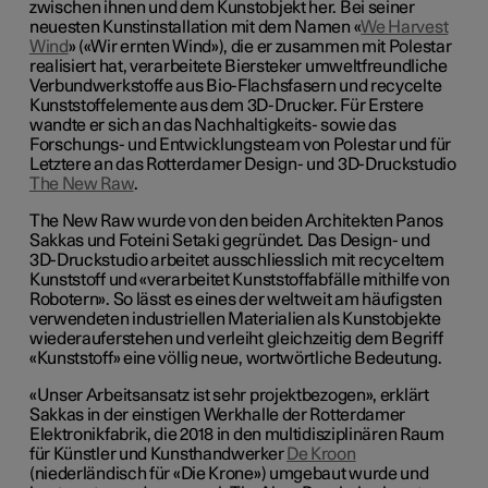
zwischen ihnen und dem Kunstobjekt her. Bei seiner
neuesten Kunstinstallation mit dem Namen «
We Harvest
Wind
» («Wir ernten Wind»), die er zusammen mit Polestar
realisiert hat, verarbeitete Biersteker umweltfreundliche
Verbundwerkstoffe aus Bio-Flachsfasern und recycelte
Kunststoffelemente aus dem 3D-Drucker. Für Erstere
wandte er sich an das Nachhaltigkeits- sowie das
Forschungs- und Entwicklungsteam von Polestar und für
Letztere an das Rotterdamer Design- und 3D-Druckstudio
The New Raw
.
The New Raw wurde von den beiden Architekten Panos
Sakkas und Foteini Setaki gegründet. Das Design- und
3D-Druckstudio arbeitet ausschliesslich mit recyceltem
Kunststoff und «verarbeitet Kunststoffabfälle mithilfe von
Robotern». So lässt es eines der weltweit am häufigsten
verwendeten industriellen Materialien als Kunstobjekte
wiederauferstehen und verleiht gleichzeitig dem Begriff
«Kunststoff» eine völlig neue, wortwörtliche Bedeutung.
«Unser Arbeitsansatz ist sehr projektbezogen», erklärt
Sakkas in der einstigen Werkhalle der Rotterdamer
Elektronikfabrik, die 2018 in den multidisziplinären Raum
für Künstler und Kunsthandwerker
De Kroon
(niederländisch für «Die Krone») umgebaut wurde und