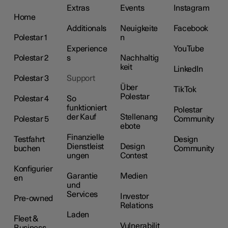
Extras
Events
Instagram
Home
Additionals
Neuigkeite
Facebook
Polestar 1
n
Experience
YouTube
Polestar 2
s
Nachhaltig
keit
LinkedIn
Polestar 3
Support
Über
TikTok
Polestar
Polestar 4
So
funktioniert
Polestar
der Kauf
Stellenang
Polestar 5
Community
ebote
Finanzielle
Testfahrt
Design
Dienstleist
Design
buchen
Community
ungen
Contest
Konfigurier
Garantie
Medien
en
und
Services
Investor
Pre-owned
Relations
Laden
Fleet &
Vulnerabilit