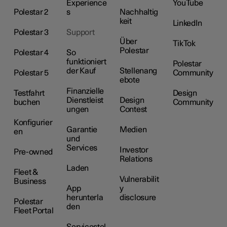
Experience
YouTube
Polestar 2
s
Nachhaltig
keit
LinkedIn
Polestar 3
Support
Über
TikTok
Polestar
Polestar 4
So
funktioniert
Polestar
der Kauf
Stellenang
Polestar 5
Community
ebote
Finanzielle
Testfahrt
Design
Dienstleist
Design
buchen
Community
ungen
Contest
Konfigurier
Garantie
Medien
en
und
Services
Investor
Pre-owned
Relations
Laden
Fleet &
Vulnerabilit
Business
App
y
herunterla
disclosure
Polestar
den
Fleet Portal
Servicestel