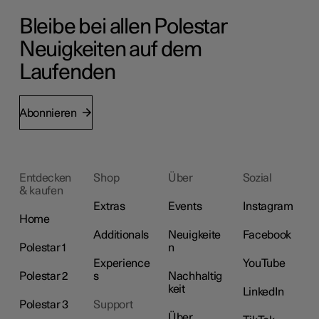
Bleibe bei allen Polestar
Neuigkeiten auf dem
Laufenden
Abonnieren
Entdecken
Shop
Über
Sozial
& kaufen
Extras
Events
Instagram
Home
Additionals
Neuigkeite
Facebook
Polestar 1
n
Experience
YouTube
Polestar 2
s
Nachhaltig
keit
LinkedIn
Polestar 3
Support
Über