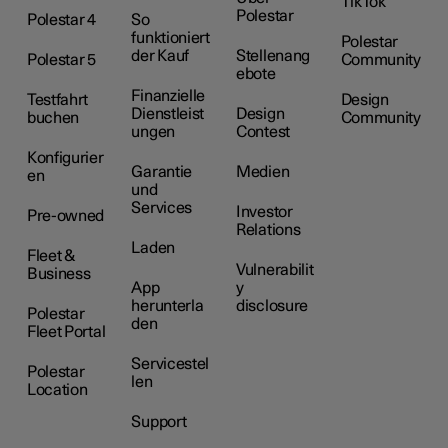
TikTok
Polestar
Polestar 4
So
funktioniert
Polestar
der Kauf
Stellenang
Polestar 5
Community
ebote
Finanzielle
Testfahrt
Design
Dienstleist
Design
buchen
Community
ungen
Contest
Konfigurier
Garantie
Medien
en
und
Services
Investor
Pre-owned
Relations
Laden
Fleet &
Vulnerabilit
Business
App
y
herunterla
disclosure
Polestar
den
Fleet Portal
Servicestel
Polestar
len
Location
Support