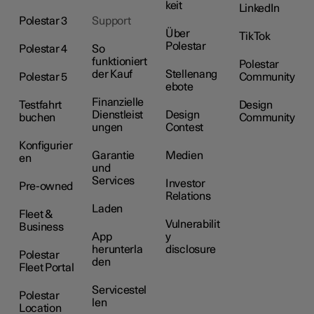
keit
LinkedIn
Polestar 3
Support
Über
TikTok
Polestar
Polestar 4
So
funktioniert
Polestar
der Kauf
Stellenang
Polestar 5
Community
ebote
Finanzielle
Testfahrt
Design
Dienstleist
Design
buchen
Community
ungen
Contest
Konfigurier
Garantie
Medien
en
und
Services
Investor
Pre-owned
Relations
Laden
Fleet &
Vulnerabilit
Business
App
y
herunterla
disclosure
Polestar
den
Fleet Portal
Servicestel
Polestar
len
Location