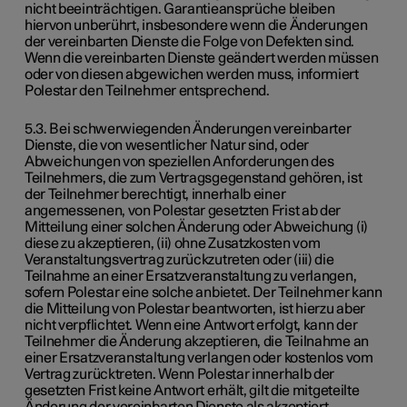
nicht beeinträchtigen. Garantieansprüche bleiben
hiervon unberührt, insbesondere wenn die Änderungen
der vereinbarten Dienste die Folge von Defekten sind.
Wenn die vereinbarten Dienste geändert werden müssen
oder von diesen abgewichen werden muss, informiert
Polestar den Teilnehmer entsprechend.
5.3. Bei schwerwiegenden Änderungen vereinbarter
Dienste, die von wesentlicher Natur sind, oder
Abweichungen von speziellen Anforderungen des
Teilnehmers, die zum Vertragsgegenstand gehören, ist
der Teilnehmer berechtigt, innerhalb einer
angemessenen, von Polestar gesetzten Frist ab der
Mitteilung einer solchen Änderung oder Abweichung (i)
diese zu akzeptieren, (ii) ohne Zusatzkosten vom
Veranstaltungsvertrag zurückzutreten oder (iii) die
Teilnahme an einer Ersatzveranstaltung zu verlangen,
sofern Polestar eine solche anbietet. Der Teilnehmer kann
die Mitteilung von Polestar beantworten, ist hierzu aber
nicht verpflichtet. Wenn eine Antwort erfolgt, kann der
Teilnehmer die Änderung akzeptieren, die Teilnahme an
einer Ersatzveranstaltung verlangen oder kostenlos vom
Vertrag zurücktreten. Wenn Polestar innerhalb der
gesetzten Frist keine Antwort erhält, gilt die mitgeteilte