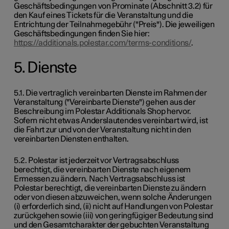
Geschäftsbedingungen von Prominate (Abschnitt 3.2) für
den Kauf eines Tickets für die Veranstaltung und die
Entrichtung der Teilnahmegebühr ("Preis"). Die jeweiligen
Geschäftsbedingungen finden Sie hier:
https://additionals.polestar.com/terms-conditions/
.
5. Dienste
5.1. Die vertraglich vereinbarten Dienste im Rahmen der
Veranstaltung ("Vereinbarte Dienste") gehen aus der
Beschreibung im Polestar Additionals Shop hervor.
Sofern nicht etwas Anderslautendes vereinbart wird, ist
die Fahrt zur und von der Veranstaltung nicht in den
vereinbarten Diensten enthalten.
5.2. Polestar ist jederzeit vor Vertragsabschluss
berechtigt, die vereinbarten Dienste nach eigenem
Ermessen zu ändern. Nach Vertragsabschluss ist
Polestar berechtigt, die vereinbarten Dienste zu ändern
oder von diesen abzuweichen, wenn solche Änderungen
(i) erforderlich sind, (ii) nicht auf Handlungen von Polestar
zurückgehen sowie (iii) von geringfügiger Bedeutung sind
und den Gesamtcharakter der gebuchten Veranstaltung