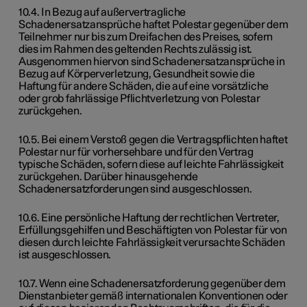
10.4. In Bezug auf außervertragliche
Schadenersatzansprüche haftet Polestar gegenüber dem
Teilnehmer nur bis zum Dreifachen des Preises, sofern
dies im Rahmen des geltenden Rechts zulässig ist.
Ausgenommen hiervon sind Schadenersatzansprüche in
Bezug auf Körperverletzung, Gesundheit sowie die
Haftung für andere Schäden, die auf eine vorsätzliche
oder grob fahrlässige Pflichtverletzung von Polestar
zurückgehen.
10.5. Bei einem Verstoß gegen die Vertragspflichten haftet
Polestar nur für vorhersehbare und für den Vertrag
typische Schäden, sofern diese auf leichte Fahrlässigkeit
zurückgehen. Darüber hinausgehende
Schadenersatzforderungen sind ausgeschlossen.
10.6. Eine persönliche Haftung der rechtlichen Vertreter,
Erfüllungsgehilfen und Beschäftigten von Polestar für von
diesen durch leichte Fahrlässigkeit verursachte Schäden
ist ausgeschlossen.
10.7. Wenn eine Schadenersatzforderung gegenüber dem
Dienstanbieter gemäß internationalen Konventionen oder