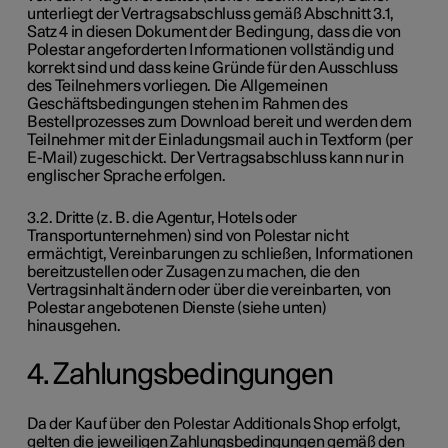
unterliegt der Vertragsabschluss gemäß Abschnitt 3.1,
Satz 4 in diesen Dokument der Bedingung, dass die von
Polestar angeforderten Informationen vollständig und
korrekt sind und dass keine Gründe für den Ausschluss
des Teilnehmers vorliegen. Die Allgemeinen
Geschäftsbedingungen stehen im Rahmen des
Bestellprozesses zum Download bereit und werden dem
Teilnehmer mit der Einladungsmail auch in Textform (per
E-Mail) zugeschickt. Der Vertragsabschluss kann nur in
englischer Sprache erfolgen.
3.2. Dritte (z. B. die Agentur, Hotels oder
Transportunternehmen) sind von Polestar nicht
ermächtigt, Vereinbarungen zu schließen, Informationen
bereitzustellen oder Zusagen zu machen, die den
Vertragsinhalt ändern oder über die vereinbarten, von
Polestar angebotenen Dienste (siehe unten)
hinausgehen.
4. Zahlungsbedingungen
Da der Kauf über den Polestar Additionals Shop erfolgt,
gelten die jeweiligen Zahlungsbedingungen gemäß den