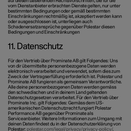
auf diesen basierenden Rechtsvorschriften, die für die
vom Dienstanbieter erbrachten Dienste gelten, nur unter
bestimmten Bedingungen oder gemäß bestimmten
Einschränkungen rechtmäßig ist, akzeptiert werden kann
oder ausgeschlossen ist, unterliegen auch
Schadenersatzansprüche gegenüber Polestar diesen
Bedingungen und Einschränkungen
11. Datenschutz
Für den Vertrieb über Prominate AB gilt Folgendes: Uns
von dir übermittelte personenbezogene Daten werden
elektronisch verarbeitet und verwendet, sofern dies zum
Zweck der Vertragserfüllung erforderlich ist. Polestar und
Prominate AB fungieren als gemeinsam Verantwortliche.
Alle deine personenbezogenen Daten werden gemäss
den schwedischen und in deinem Land geltenden
Datenschutzgesetzen verarbeitet. Für den Vertrieb über
Prominate Inc. gilt Folgendes: Gemäss dem US-
amerikanischen Datenschutzrecht fungiert Polestar
Performance AB gegenüber Prominate als
Serviceanbieter. Weitere Informationen zum Umgang mit
deinen Daten findest du in der Datenschutzerklärung von
Polestar:
polestar.com/legal/privacy/privacy-policy/
.