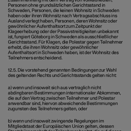
Zusammenhang mit dem Vertrag von Vollkaufleuten,
Personen ohne grundsätzlichen Gerichtsstand in
Schweden, Personen, die keinen Wohnsitz in Schweden
haben oder ihren Wohnsitz nach Vertragsabschluss ins
Ausland verlegt haben, Personen, deren Wohnsitz oder
gewöhnlicher Aufenthaltsort zum Zeitpunkt der
Klageerhebung oder der Passivstreitigkeiten unbekannt
ist, fungiert Göteborg in Schweden als ausschließlicher
Gerichtsstand. Für Klagen, die Polestar gegen Teilnehmer
erhebt, die ihren Wohnsitz oder gewöhnlicher
Aufenthaltsort in Schweden haben, ist der Wohnsitz des
Teilnehmers entscheidend.
12.5. Die vorstehend genannten Bedingungen zur Wahl
des geltenden Rechts und Gerichtsstands gelten nicht:
a) wenn und insoweit sich aus vertraglich nicht
abdingbaren Bestimmungen internationaler Abkommen,
die auf den Vertrag zwischen Teilnehmer und Polestar
anwendbar sind, hiervon abweichende Bestimmungen
zugunsten des Teilnehmers gelten, oder
b) wenn und insoweit zwingende Regelungen im
Mitgliedstaat der Europäischen Union gelten, dessen