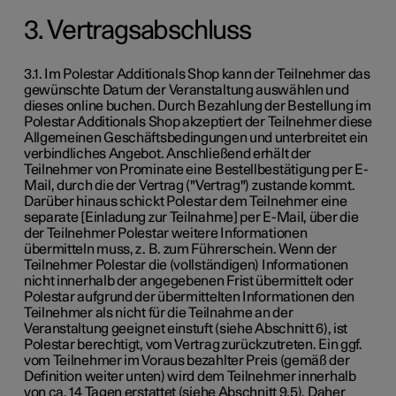
3. Vertragsabschluss
3.1. Im Polestar Additionals Shop kann der Teilnehmer das
gewünschte Datum der Veranstaltung auswählen und
dieses online buchen. Durch Bezahlung der Bestellung im
Polestar Additionals Shop akzeptiert der Teilnehmer diese
Allgemeinen Geschäftsbedingungen und unterbreitet ein
verbindliches Angebot. Anschließend erhält der
Teilnehmer von Prominate eine Bestellbestätigung per E-
Mail, durch die der Vertrag ("Vertrag") zustande kommt.
Darüber hinaus schickt Polestar dem Teilnehmer eine
separate [Einladung zur Teilnahme] per E-Mail, über die
der Teilnehmer Polestar weitere Informationen
übermitteln muss, z. B. zum Führerschein. Wenn der
Teilnehmer Polestar die (vollständigen) Informationen
nicht innerhalb der angegebenen Frist übermittelt oder
Polestar aufgrund der übermittelten Informationen den
Teilnehmer als nicht für die Teilnahme an der
Veranstaltung geeignet einstuft (siehe Abschnitt 6), ist
Polestar berechtigt, vom Vertrag zurückzutreten. Ein ggf.
vom Teilnehmer im Voraus bezahlter Preis (gemäß der
Definition weiter unten) wird dem Teilnehmer innerhalb
von ca. 14 Tagen erstattet (siehe Abschnitt 9.5). Daher