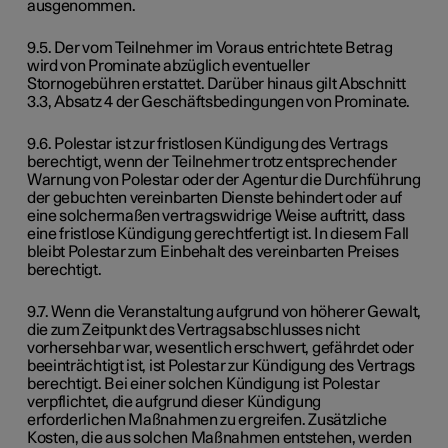
ausgenommen.
9.5. Der vom Teilnehmer im Voraus entrichtete Betrag
wird von Prominate abzüglich eventueller
Stornogebühren erstattet. Darüber hinaus gilt Abschnitt
3.3, Absatz 4 der Geschäftsbedingungen von Prominate.
9.6. Polestar ist zur fristlosen Kündigung des Vertrags
berechtigt, wenn der Teilnehmer trotz entsprechender
Warnung von Polestar oder der Agentur die Durchführung
der gebuchten vereinbarten Dienste behindert oder auf
eine solchermaßen vertragswidrige Weise auftritt, dass
eine fristlose Kündigung gerechtfertigt ist. In diesem Fall
bleibt Polestar zum Einbehalt des vereinbarten Preises
berechtigt.
9.7. Wenn die Veranstaltung aufgrund von höherer Gewalt,
die zum Zeitpunkt des Vertragsabschlusses nicht
vorhersehbar war, wesentlich erschwert, gefährdet oder
beeinträchtigt ist, ist Polestar zur Kündigung des Vertrags
berechtigt. Bei einer solchen Kündigung ist Polestar
verpflichtet, die aufgrund dieser Kündigung
erforderlichen Maßnahmen zu ergreifen. Zusätzliche
Kosten, die aus solchen Maßnahmen entstehen, werden