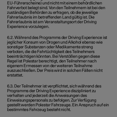
EU-Führerscheine) und nicht mit einem behördlichen
Fahrverbot belegt sind. Von den Teilnehmern ist bei den
zuständigen Behörden zu erfragen, ob die jeweilige
Fahrerlaubnis im betreffenden Land gültig ist. Die
Fahrerlaubnis ist am Veranstaltungsort der Driving
Experience vorzulegen.
6.2. Während des Programms der Driving Experience ist
jeglicher Konsum von Drogen und Alkohol ebenso wie
sonstiger Substanzen oder Medikamente streng
verboten, die die Fahrtüchtigkeit des Teilnehmers
beeinträchtigen könnten. Bei Verstößen gegen diese
Regel ist Polestar berechtigt, den Teilnehmer nach
eigenem Ermessen von der weiteren Teilnahme
auszuschließen. Der Preis wird in solchen Fällen nicht
erstattet.
6.3. Der Teilnehmer ist verpflichtet, sich während des
Programms der Driving Experience diszipliniert zu
verhalten und jederzeit die Anweisungen des
Einweisungspersonals zu befolgen. Zur Verfügung
gestellt werden Polestar Fahrzeuge. Ein Anspruch auf ein
bestimmtes Fahrzeug besteht nicht.