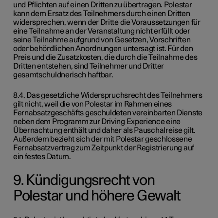
und Pflichten auf einen Dritten zu übertragen. Polestar
kann dem Ersatz des Teilnehmers durch einen Dritten
widersprechen, wenn der Dritte die Voraussetzungen für
eine Teilnahme an der Veranstaltung nicht erfüllt oder
seine Teilnahme aufgrund von Gesetzen, Vorschriften
oder behördlichen Anordnungen untersagt ist. Für den
Preis und die Zusatzkosten, die durch die Teilnahme des
Dritten entstehen, sind Teilnehmer und Dritter
gesamtschuldnerisch haftbar.
8.4. Das gesetzliche Widerspruchsrecht des Teilnehmers
gilt nicht, weil die von Polestar im Rahmen eines
Fernabsatzgeschäfts geschuldeten vereinbarten Dienste
neben dem Programm zur Driving Experience eine
Übernachtung enthält und daher als Pauschalreise gilt.
Außerdem bezieht sich der mit Polestar geschlossene
Fernabsatzvertrag zum Zeitpunkt der Registrierung auf
ein festes Datum.
9. Kündigungsrecht von
Polestar und höhere Gewalt