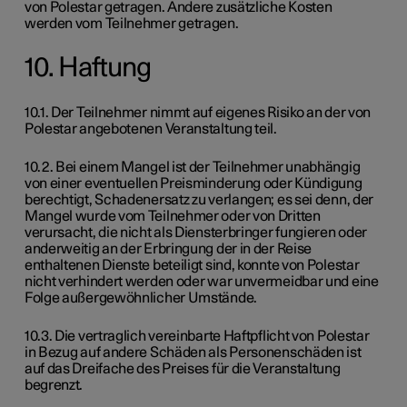
von Polestar getragen. Andere zusätzliche Kosten
werden vom Teilnehmer getragen.
10. Haftung
10.1. Der Teilnehmer nimmt auf eigenes Risiko an der von
Polestar angebotenen Veranstaltung teil.
10.2. Bei einem Mangel ist der Teilnehmer unabhängig
von einer eventuellen Preisminderung oder Kündigung
berechtigt, Schadenersatz zu verlangen; es sei denn, der
Mangel wurde vom Teilnehmer oder von Dritten
verursacht, die nicht als Diensterbringer fungieren oder
anderweitig an der Erbringung der in der Reise
enthaltenen Dienste beteiligt sind, konnte von Polestar
nicht verhindert werden oder war unvermeidbar und eine
Folge außergewöhnlicher Umstände.
10.3. Die vertraglich vereinbarte Haftpflicht von Polestar
in Bezug auf andere Schäden als Personenschäden ist
auf das Dreifache des Preises für die Veranstaltung
begrenzt.