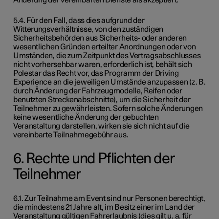
Änderung der vereinbarten Dienste als akzeptiert.
5.4. Für den Fall, dass dies aufgrund der
Witterungsverhältnisse, von den zuständigen
Sicherheitsbehörden aus Sicherheits- oder anderen
wesentlichen Gründen erteilter Anordnungen oder von
Umständen, die zum Zeitpunkt des Vertragsabschlusses
nicht vorhersehbar waren, erforderlich ist, behält sich
Polestar das Recht vor, das Programm der Driving
Experience an die jeweiligen Umstände anzupassen (z. B.
durch Änderung der Fahrzeugmodelle, Reifen oder
benutzten Streckenabschnitte), um die Sicherheit der
Teilnehmer zu gewährleisten. Sofern solche Änderungen
keine wesentliche Änderung der gebuchten
Veranstaltung darstellen, wirken sie sich nicht auf die
vereinbarte Teilnahmegebühr aus.
6. Rechte und Pflichten der
Teilnehmer
6.1. Zur Teilnahme am Event sind nur Personen berechtigt,
die mindestens 21 Jahre alt, im Besitz einer im Land der
Veranstaltung gültigen Fahrerlaubnis (dies gilt u. a. für