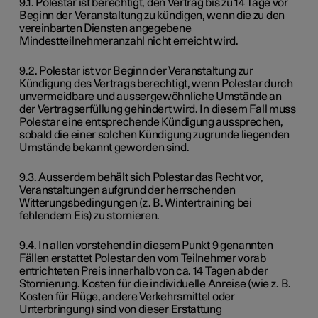
9.1. Polestar ist berechtigt, den Vertrag bis zu 14 Tage vor
Beginn der Veranstaltung zu kündigen, wenn die zu den
vereinbarten Diensten angegebene
Mindestteilnehmeranzahl nicht erreicht wird.
9.2. Polestar ist vor Beginn der Veranstaltung zur
Kündigung des Vertrags berechtigt, wenn Polestar durch
unvermeidbare und aussergewöhnliche Umstände an
der Vertragserfüllung gehindert wird. In diesem Fall muss
Polestar eine entsprechende Kündigung aussprechen,
sobald die einer solchen Kündigung zugrunde liegenden
Umstände bekannt geworden sind.
9.3. Ausserdem behält sich Polestar das Recht vor,
Veranstaltungen aufgrund der herrschenden
Witterungsbedingungen (z. B. Wintertraining bei
fehlendem Eis) zu stornieren.
9.4. In allen vorstehend in diesem Punkt 9 genannten
Fällen erstattet Polestar den vom Teilnehmer vorab
entrichteten Preis innerhalb von ca. 14 Tagen ab der
Stornierung. Kosten für die individuelle Anreise (wie z. B.
Kosten für Flüge, andere Verkehrsmittel oder
Unterbringung) sind von dieser Erstattung