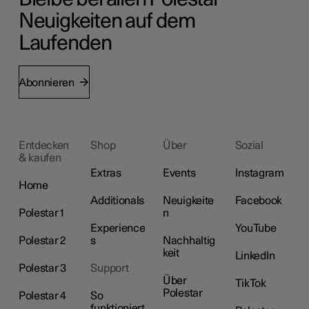
Neuigkeiten auf dem
Laufenden
Abonnieren
Entdecken
Shop
Über
Sozial
& kaufen
Extras
Events
Instagram
Home
Additionals
Neuigkeite
Facebook
Polestar 1
n
Experience
YouTube
Polestar 2
s
Nachhaltig
keit
LinkedIn
Polestar 3
Support
Über
TikTok
Polestar
Polestar 4
So
funktioniert