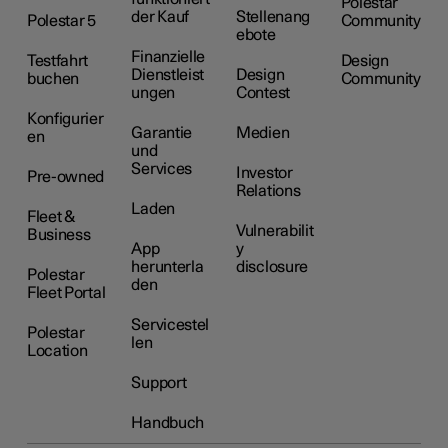
Polestar
der Kauf
Stellenang
Polestar 5
Community
ebote
Finanzielle
Testfahrt
Design
Dienstleist
Design
buchen
Community
ungen
Contest
Konfigurier
Garantie
Medien
en
und
Services
Investor
Pre-owned
Relations
Laden
Fleet &
Vulnerabilit
Business
App
y
herunterla
disclosure
Polestar
den
Fleet Portal
Servicestel
Polestar
len
Location
Support
Handbuch