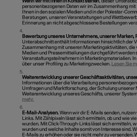
Wenn wir mit Ihnen in Kontakt stehen
, dieser Unterabs
personenbezogenen Daten wir im Zusammenhang mit 
Ihnen in den sozialen Medien und in der Polestar-Commu
Beratungen, unseren Veranstaltungen und Wettbewerb
Erinnerung an nicht abgeschlossene Bestellungen vera
Bewerbung unseres Unternehmens, unserer Marken, P
Unterabschnitt enthält Informationen hinsichtlich de
Zusammenhang mit unseren Marketingaktivitäten, die vo
Medien und Pressemitteilungen durchgeführt werden 
Veranstaltungsteilnehmern in Marketingmaterialien. In
über unser Profiling zu Marketingzwecken.
Lesen Sie m
Weiterentwicklung unserer Geschäftsaktivitäten, unse
Informationen über die Verarbeitung personenbezoge
Umfragen und Marktforschung, der Schulung unserer Mi
Weiterentwicklung unseres Geschäfts, unserer System
mehr.
E-Mail-Analysen.
Wenn wir dir E-Mails senden, nutzen 
Links. Mit Zählpixeln lässt sich ermitteln, ob und wie 
wurden. Mit Click-Through-Links lässt sich ermitteln, 
wurden und welche Inhalte somit von Interesse sind. W
E-Mails zu erhöhen oder sie nicht mehr zu versenden. 