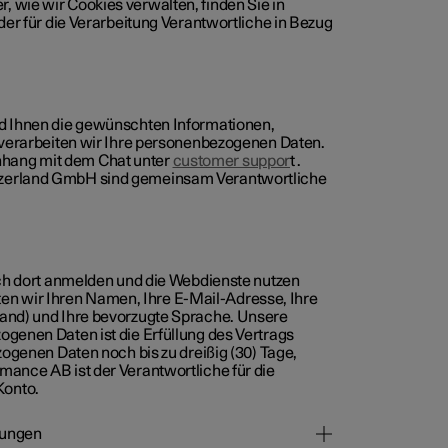
 wie wir Cookies verwalten, finden Sie in
der für die Verarbeitung Verantwortliche in Bezug
nd Ihnen die gewünschten Informationen,
, verarbeiten wir Ihre personenbezogenen Daten.
hang mit dem Chat unter
customer suppor
t .
tzerland GmbH sind gemeinsam Verantwortliche
ich dort anmelden und die Webdienste nutzen
eiten wir Ihren Namen, Ihre E-Mail-Adresse, Ihre
Land) und Ihre bevorzugte Sprache. Unsere
ogenen Daten ist die Erfüllung des Vertrags
zogenen Daten noch bis zu dreißig (30) Tage,
mance AB ist der Verantwortliche für die
Konto.
stungen