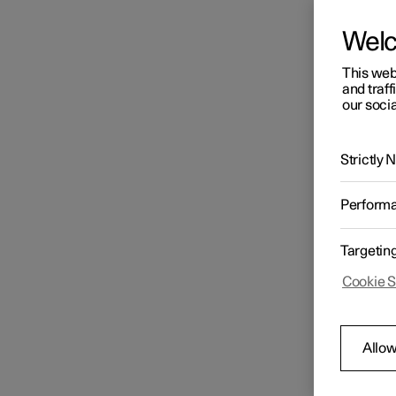
Wel
This web
and traff
our socia
Strictly
Perform
Targetin
Cookie S
Allow