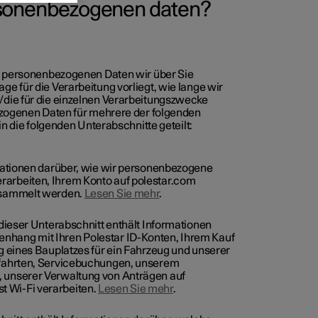
ersonenbezogenen daten?
he personenbezogenen Daten wir über Sie
 für die Verarbeitung vorliegt, wie lange wir
die für die einzelnen Verarbeitungszwecke
ezogenen Daten für mehrere der folgenden
in die folgenden Unterabschnitte geteilt:
rmationen darüber, wie wir personenbezogene
arbeiten, Ihrem Konto auf polestar.com
gesammelt werden.
Lesen Sie mehr
.
 dieser Unterabschnitt enthält Informationen
hang mit Ihren Polestar ID-Konten, Ihrem Kauf
g eines Bauplatzes für ein Fahrzeug und unserer
efahrten, Servicebuchungen, unserem
 unserer Verwaltung von Anträgen auf
 Wi-Fi verarbeiten.
Lesen Sie mehr
.