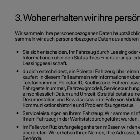
3. Woher erhalten wir ihre persö
Wir sammeln Ihre personenbezogenen Daten hauptsächlich d
sammeln wir auch personenbezogene Daten aus anderen Q
Sie sich entscheiden, Ihr Fahrzeug durch Leasing oder 
Informationen über den Status Ihres Finanzierungs- od
Leasinggesellschaft.
du dich entscheidest, ein Polestar Fahrzeug über einen
kaufen: In diesem Fall sammeln wir Informationen übe
Telefonnummer, Polestar ID, Kaufhistorie, Führerausw
Fahrgestellnummer, Fahrzeugmodell, Servicebuchungs
einschliesslich Datum und Uhrzeit, Streitfalldetails ein
Dokumentation und Beweise sowie im Falle von Vorfäll
Kommunikationshistorie und Problemlösungsstatus.
Serviceleistungen an Ihrem Fahrzeug: Wir sammeln Inf
Ihrem Fahrzeug in der Werkstatt durchgeführt wurden.
Im Falle von Rückrufangelegenheiten müssen wir den
überprüfen: Wir erheben Ihren Namen, Ihre Adresse, 
Behörde.