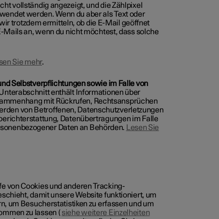
t vollständig angezeigt, und die Zählpixel
wendet werden. Wenn du aber als Text oder
 wir trotzdem ermitteln, ob die E-Mail geöffnet
E-Mails an, wenn du nicht möchtest, dass solche
sen Sie mehr
.
und Selbstverpflichtungen sowie im Falle von
Unterabschnitt enthält Informationen über
usammenhang mit Rückrufen, Rechtsansprüchen
rden von Betroffenen, Datenschutzverletzungen
berichterstattung, Datenübertragungen im Falle
rsonenbezogener Daten an Behörden.
Lesen Sie
fe von Cookies und anderen Tracking-
schieht, damit unsere Website funktioniert, um
rn, um Besucherstatistiken zu erfassen und um
kommen zu lassen (
siehe weitere Einzelheiten