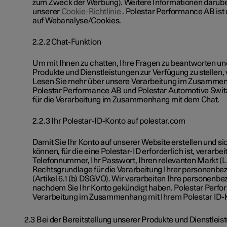
zum Zweck der Werbung). Weitere Informationen darüber,
unserer
Cookie-Richtlinie
. Polestar Performance AB ist 
auf Webanalyse/Cookies.
2.2.2 Chat-Funktion
Um mit Ihnen zu chatten, Ihre Fragen zu beantworten u
Produkte und Dienstleistungen zur Verfügung zu stellen
Lesen Sie mehr über unsere Verarbeitung im Zusammen
Polestar Performance AB und Polestar Automotive Swi
für die Verarbeitung im Zusammenhang mit dem Chat.
2.2.3 Ihr Polestar-ID-Konto auf polestar.com
Damit Sie Ihr Konto auf unserer Website erstellen und s
können, für die eine Polestar-ID erforderlich ist, verarb
Telefonnummer, Ihr Passwort, Ihren relevanten Markt (
Rechtsgrundlage für die Verarbeitung Ihrer personenbez
(Artikel 6.1 (b) DSGVO). Wir verarbeiten Ihre personenbe
nachdem Sie Ihr Konto gekündigt haben. Polestar Perfor
Verarbeitung im Zusammenhang mit Ihrem Polestar ID-
2.3 Bei der Bereitstellung unserer Produkte und Dienstlei