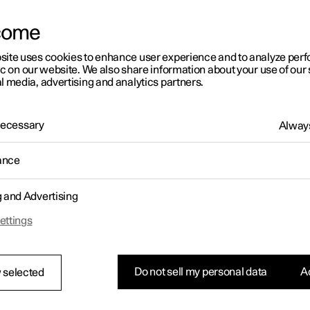
der Verarbeitung Ihrer Daten in Bezug auf unsere Fahrz
Fahrzeuge
erläutert wird, und
come
der Verarbeitung Ihrer Daten im Zusammenhang mit un
Datenschutzhinweisen für jede App
erläutert wird.
site uses cookies to enhance user experience and to analyze pe
ic on our website. We also share information about your use of our 
Obwohl die Polestar Automotive Switzerland GmbH ein Unte
l media, advertising and analytics partners.
verarbeiten wir als Mitglied der internationalen Polestar-
europäischen Datenschutzbestimmungen, insbesondere 
Dies ist zu Ihrem Vorteil, da die Bestimmungen der DSGVO 
 Necessary
Always
Schweizer Bundesgesetzes über den Datenschutz (DSG).
selbstverständlich anwendbar.
ance
Es ist uns wichtig, dass Sie sich stets sicher und darüber 
Daten verarbeiten. In dieser Datenschutzerklärung können
personenbezogenen Daten wir über Sie erheben und verarbe
g and Advertising
personenbezogenen Daten verwenden und wie wir sichers
Einklang mit den geltenden Rechtsvorschriften behandelt 
ettings
können sich selbstverständlich an uns oder unseren Date
unserer Verarbeitung Ihrer personenbezogenen Daten hab
Do not sell my personal data
Ac
 selected
Diese Richtlinie wird laufend aktualisiert und spiegelt ste
Bezug auf Ihre persönlichen Daten ergreift.
Lesen Sie meh