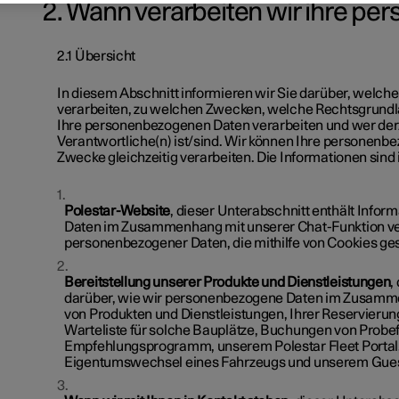
2. Wann verarbeiten wir ihre p
2.1 Übersicht
In diesem Abschnitt informieren wir Sie darüber, welc
verarbeiten, zu welchen Zwecken, welche Rechtsgrundlage
Ihre personenbezogenen Daten verarbeiten und wer der/
Verantwortliche(n) ist/sind. Wir können Ihre personenb
Zwecke gleichzeitig verarbeiten. Die Informationen sind 
Polestar-Website
, dieser Unterabschnitt enthält Info
Daten im Zusammenhang mit unserer Chat-Funktion ver
personenbezogener Daten, die mithilfe von Cookies 
Bereitstellung unserer Produkte und Dienstleistungen
,
darüber, wie wir personenbezogene Daten im Zusammen
von Produkten und Dienstleistungen, Ihrer Reservierun
Warteliste für solche Bauplätze, Buchungen von Prob
Empfehlungsprogramm, unserem Polestar Fleet Portal,
Eigentumswechsel eines Fahrzeugs und unserem Guest