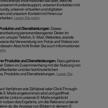
chnitt enthält Informationen darüber, welche
unserem Kundensupport, unseren Kontakten mit
nity, unseren virtuellen und digitalen
en und unserem Kontakt mit Ihnen zur
rbeiten.
Lesen Sie mehr
.
rodukte und Dienstleistungen
. Dieser
r Verarbeitung personenbezogener Daten im
n uns per Telefon, E-Mail, Websites, soziale
sowie die Verwendung von Fotos und Videos von
 diesem Abschnitt finden Sie auch Informationen
ehr
.
rer Produkte und Dienstleistungen
. Dazu gehören
ner Daten im Zusammenhang mit der Nutzung von
tarbeiter und der kontinuierlichen
e, Produkte und Dienstleistungen.
Lesen Sie
wir Verfahren wie Zählpixel oder Click-Through-
viele E-Mails angekommen sind und geöffnet
welche Links in unseren E-Mails angeklickt
ir nutzen das Ergebnis, um die Relevanz unserer
Wenn du die Anzeige von Bildern in deinem E-