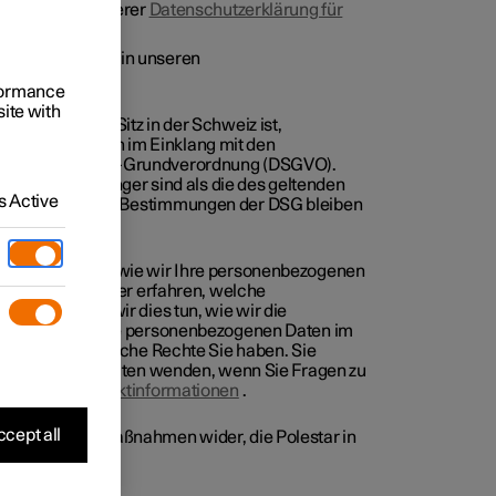
euge, die in unserer
Datenschutzerklärung für
seren Apps, die in unseren
rformance
site with
rnehmen mit Sitz in der Schweiz ist,
Gruppe Ihre Daten im Einklang mit den
der Datenschutz-Grundverordnung (DSGVO).
insgesamt strenger sind als die des geltenden
 Active
 Die zwingenden Bestimmungen der DSG bleiben
informiert fühlen, wie wir Ihre personenbezogenen
 Sie mehr darüber erfahren, welche
iten, warum wir dies tun, wie wir die
tellen, dass Ihre personenbezogenen Daten im
werden, und welche Rechte Sie haben. Sie
nschutzbeauftragten wenden, wenn Sie Fragen zu
en. Siehe
Kontaktinformationen
.
cept all
ts die aktuellen Maßnahmen wider, die Polestar in
r
.