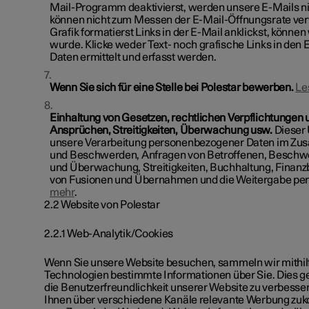
Mail-Programm deaktivierst, werden unsere E-Mails nich
können nicht zum Messen der E-Mail-Öffnungsrate ver
Grafik formatierst Links in der E-Mail anklickst, können
wurde. Klicke weder Text- noch grafische Links in den 
Daten ermittelt und erfasst werden.
Wenn Sie sich für eine Stelle bei Polestar bewerben.
Le
Einhaltung von Gesetzen, rechtlichen Verpflichtungen 
Ansprüchen, Streitigkeiten, Überwachung usw.
Dieser 
unsere Verarbeitung personenbezogener Daten im Z
und Beschwerden, Anfragen von Betroffenen, Beschwe
und Überwachung, Streitigkeiten, Buchhaltung, Finanz
von Fusionen und Übernahmen und die Weitergabe pe
mehr
.
2.2 Website von Polestar
2.2.1 Web-Analytik/Cookies
Wenn Sie unsere Website besuchen, sammeln wir mithil
Technologien bestimmte Informationen über Sie. Dies ge
die Benutzerfreundlichkeit unserer Website zu verbesse
Ihnen über verschiedene Kanäle relevante Werbung zu