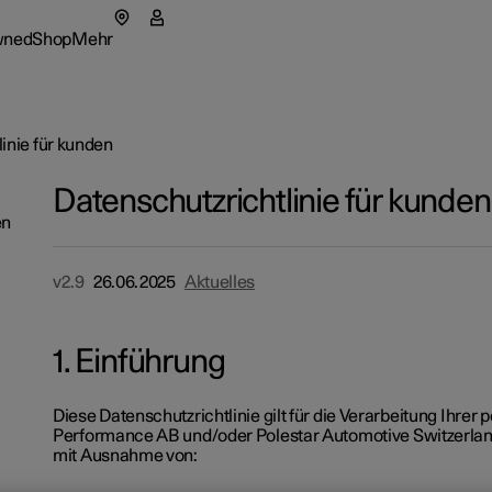
wned
Shop
Mehr
rmenü
wned Untermenü
Shop Untermenü
Mehr Untermenü
inie für kunden
Datenschutzrichtlinie für kunden
en
as
Flotte &
tionals
 Polestar
So funkti
v2.9
26.06.2025
Aktuelles
net in einem neuen Fenster)
onfigurierte Fahrzeuge
eriences
haltigkeit
Finanzie
1. Einführung
onfigurierte Fahrzeuge
onfigurierte Fahrzeuge
igurieren
gkeiten
igurieren
igurieren
letter abonnieren
Diese Datenschutzrichtlinie gilt für die Verarbeitung Ihre
Performance AB und/oder Polestar Automotive Switzerland 
mit Ausnahme von: