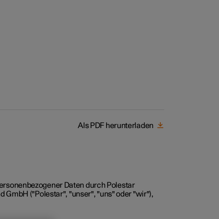
 Business
oniert der Kauf
Als PDF herunterladen
rungsoptionen
r personenbezogener Daten durch Polestar
GmbH ("Polestar", "unser", "uns" oder "wir"),