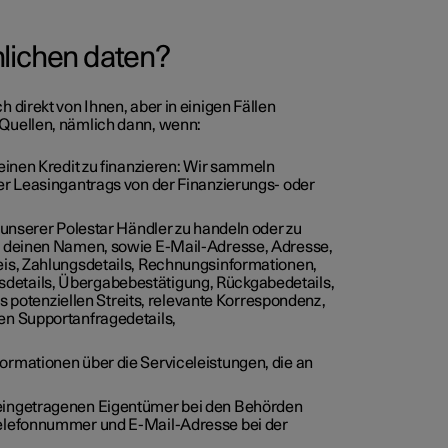
nlichen daten?
irekt von Ihnen, aber in einigen Fällen
uellen, nämlich dann, wenn:
einen Kredit zu finanzieren: Wir sammeln
er Leasingantrags von der Finanzierungs- oder
 unserer Polestar Händler zu handeln oder zu
r deinen Namen, sowie E-Mail-Adresse, Adresse,
eis, Zahlungsdetails, Rechnungsinformationen,
details, Übergabebestätigung, Rückgabedetails,
es potenziellen Streits, relevante Korrespondenz,
en Supportanfragedetails,
ormationen über die Serviceleistungen, die an
 eingetragenen Eigentümer bei den Behörden
Telefonnummer und E-Mail-Adresse bei der