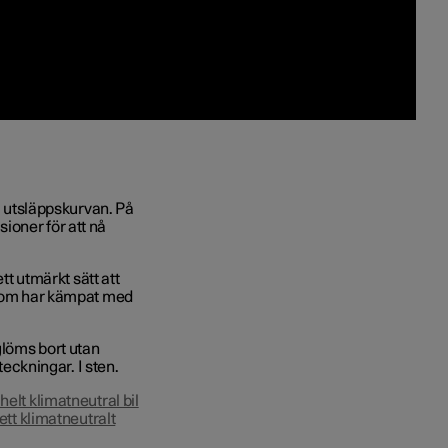
på utsläppskurvan. På
ioner för att nå
tt utmärkt sätt att
a som har kämpat med
glöms bort utan
teckningar. I sten.
helt klimatneutral bil
i ett klimatneutralt