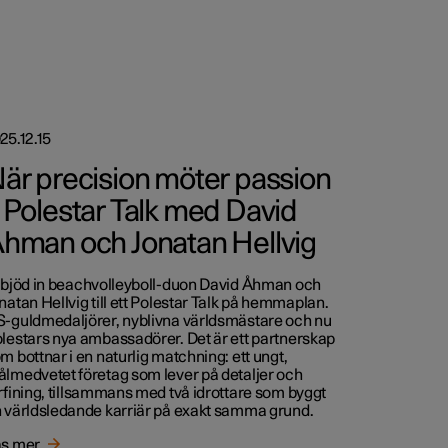
25.12.15
är precision möter passion
 Polestar Talk med David
hman och Jonatan Hellvig
 bjöd in beachvolleyboll-duon David Åhman och
natan Hellvig till ett Polestar Talk på hemmaplan.
-guldmedaljörer, nyblivna världsmästare och nu
lestars nya ambassadörer. Det är ett partnerskap
m bottnar i en naturlig matchning: ett ungt,
lmedvetet företag som lever på detaljer och
rfining, tillsammans med två idrottare som byggt
 världsledande karriär på exakt samma grund.
s mer