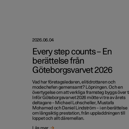
2026.06.04
Every step counts – En
berättelse från
Göteborgsvarvet 2026
Vad har företagsledaren, elitidrottaren och
modechefen gemensamt? Löpningen. Och en
övertygelse om att verkliga framsteg byggs över t
Inför Göteborgsvarvet 2026 mötte vi tre av årets
deltagare – Michael Lohscheller, Mustafa
Mohamed och Daniel Lindström – i en berättelse
om långsiktig prestation, från uppladdningen till
loppet och allt däremellan.
Läs mer