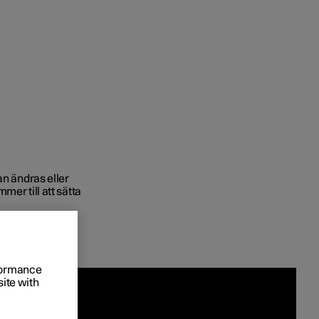
l och företag
 köpet till
an ändras eller
mer till att sätta
ings­alternativ
värden
rformance
site with