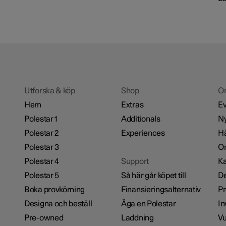
Utforska & köp
Shop
O
Hem
Extras
Ev
Polestar 1
Additionals
Ny
Polestar 2
Experiences
Hå
Polestar 3
Om
Polestar 4
Support
Ka
Polestar 5
Så här går köpet till
De
Boka provkörning
Finansieringsalternativ
Pr
Designa och beställ
Äga en Polestar
In
Pre-owned
Laddning
Vu