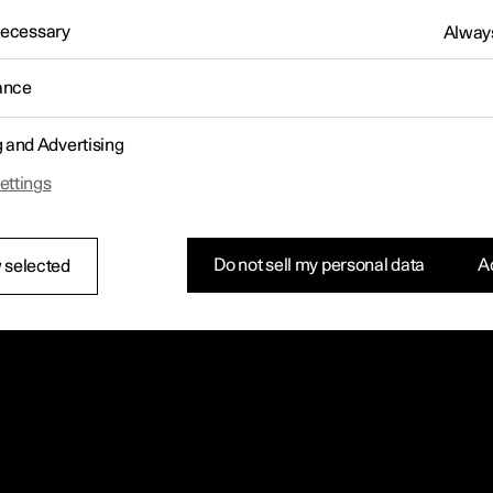
 Necessary
Always
ance
g and Advertising
ettings
Do not sell my personal data
Ac
 selected