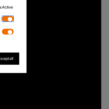
 Active
cept all