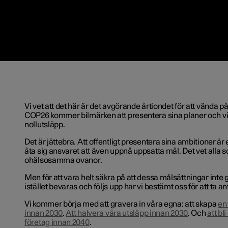
Vi vet att det här är det avgörande årtiondet för att vända 
COP26 kommer bilmärken att presentera sina planer och vis
nollutsläpp.
Det är jättebra. Att offentligt presentera sina ambitioner är e
åta sig ansvaret att även uppnå uppsatta mål. Det vet all
ohälsosamma ovanor.
Men för att vara helt säkra på att dessa målsättningar inte 
istället bevaras och följs upp har vi bestämt oss för att ta an
Vi kommer börja med att gravera in våra egna: att skapa
en 
innan 2030
.
Att halvera våra utsläpp innan 2030
. Och
att bl
företag innan 2040
.