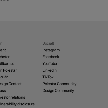
m
Socialt
ent
Instagram
heter
Facebook
llbarhet
YouTube
 Polestar
LinkedIn
rriär
TikTok
sign Contest
Polestar Community
ess
Design Community
vestor relations
lnerability disclosure