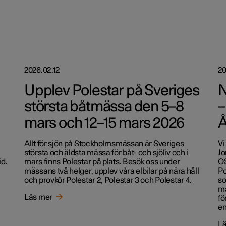
2026.02.12
20
Upplev Polestar på Sveriges
N
största båtmässa den 5–8
–
mars och 12–15 mars 2026
Å
Allt för sjön på Stockholmsmässan är Sveriges
Vi
största och äldsta mässa för båt- och sjöliv och i
Jo
id.
mars finns Polestar på plats. Besök oss under
OS
mässans två helger, upplev våra elbilar på nära håll
Po
och provkör Polestar 2, Polestar 3 och Polestar 4.
so
må
Läs mer
fö
en
Lä