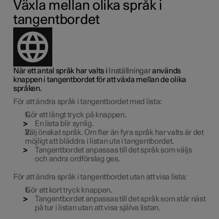
Växla mellan olika språk i
tangentbordet
När ett antal språk har valts i
Inställningar
används
knappen i tangentbordet för att växla mellan de olika
språken.
För att ändra språk i tangentbordet med lista:
Gör ett långt tryck på knappen.
En lista blir synlig.
Välj önskat språk. Om fler än fyra språk har valts är det
möjligt att bläddra i listan ute i tangentbordet.
Tangentbordet anpassas till det språk som väljs
och andra ordförslag ges.
För att ändra språk i tangentbordet utan att visa lista:
Gör ett kort tryck knappen.
Tangentbordet anpassas till det språk som står näst
på tur i listan utan att visa själva listan.