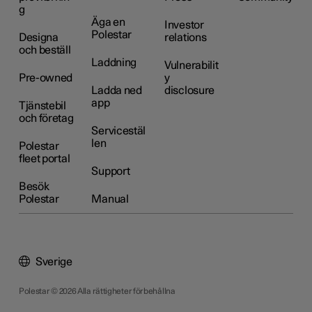
g
Äga en
Investor
Polestar
Designa
relations
och beställ
Laddning
Vulnerabilit
Pre-owned
y
Ladda ned
disclosure
app
Tjänstebil
och företag
Servicestäl
len
Polestar
fleet portal
Support
Besök
Polestar
Manual
Sverige
Polestar © 2026 Alla rättigheter förbehållna