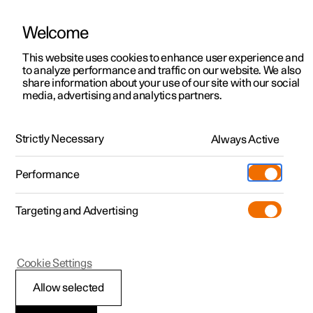
Welcome
Polestar 2
Erbjudanden privatkund
This website uses cookies to enhance user experience and
Manual
Videogalleri
Mjukvaruuppdateringar
to analyze performance and traffic on our website. We also
Polestar 3
Erbjudanden företag
share information about your use of our site with our social
media, advertising and analytics partners.
Polestar 4
Tillgängliga bilar
Centerdisplay
Polestar 5
Designa och beställ
Strictly Necessary
Always Active
Polestar 2 - 2024
Pre-owned
Besök
Pre-owned
Performance
Köpa
Provkörning
Serviceställen
Mer
Targeting and Advertising
Extras
Ägande
Additionals
Laddning
(Öppnas i ett nytt fönster)
Polestar 2
Cookie Settings
Upptäck Polestar 2
Upptäck Polestar 3
Upptäck Polestar 4
Experiences
Support
Ändra språk för
Allow selected
Provkörning
Provkörning
Provkörning
Tjänstebil och företag
Om Polestar
tangentbord i