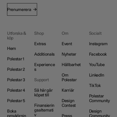
Prenumerera
Utforska &
Shop
Om
Socialt
köp
Extras
Event
Instagram
Hem
Additionals
Nyheter
Facebook
Polestar 1
Experience
Hållbarhet
YouTube
Polestar 2
s
Om
LinkedIn
Polestar 3
Support
Polestar
TikTok
Polestar 4
Så här går
Karriär
köpet till
Polestar
Polestar 5
Design
Community
Finansierin
Contest
gsalternati
Boka
Design
v
provkörnin
Press
Community