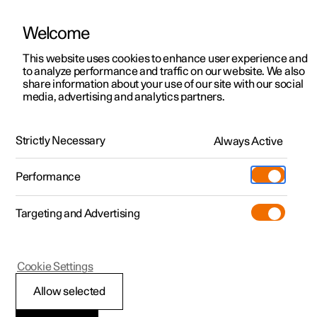
Welcome
Polestar 2
Aanbiedingen voor particulieren
This website uses cookies to enhance user experience and
Handleiding
Videogalerij
Software-updates
to analyze performance and traffic on our website. We also
Polestar 3
Aanbiedingen voor
share information about your use of our site with our social
media, advertising and analytics partners.
professionelen
Polestar 4
Pilot Assist
Polestar 5
Bekijk onze stockwagens
Strictly Necessary
Always Active
Polestar 4 - 2025
Polestar 4 coupé
Configureer
Pre-owned
Performance
Pre-owned
Ontmoet ons
Ontdek Polestar 4
Shop
Testrit
Servicepunten
Targeting and Advertising
Testrit
Meer
Extras
Service
Configureer
Ontdek Polestar 2
Ontdek Polestar 3
Polestar 4
Cookie Settings
Over pre-owned
Additionals
Opladen
Bekijk onze stockwagens
Testrit
Testrit
Communicatie en
(Opent in een nieuw venster)
Allow selected
Pre-owned aanbiedingen
Experiences
Support
Aanbiedingen voor
Aanbiedingen voor
Aanbiedingen voor
Ontdek Polestar 5
status van Pilot Assist