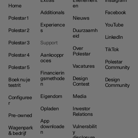
Extras
Evenement
Instagram
Home
en
Additionals
Facebook
Polestar 1
Nieuws
Experience
YouTube
Polestar 2
s
Duurzaamh
eid
LinkedIn
Polestar 3
Support
Over
TikTok
Polestar
Polestar 4
Aankooppr
oces
Polestar
Vacatures
Polestar 5
Community
Financierin
gsmethode
Design
Boek nu je
Design
n
Contest
testrit
Community
Eigendom
Media
Configuree
r
Opladen
Investor
Relations
Pre-owned
App
downloade
Vulnerabilit
Wagenpark
n
y
& bedrijf
disclosure