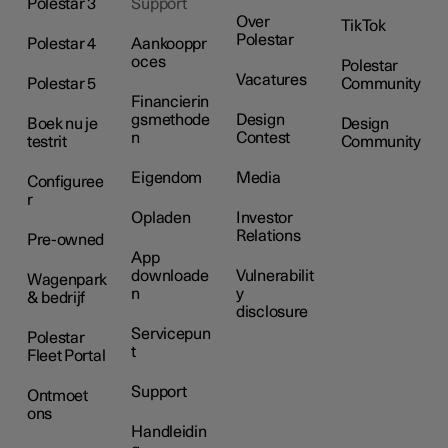
Polestar 3
Support
Over
TikTok
Polestar
Polestar 4
Aankooppr
oces
Polestar
Vacatures
Polestar 5
Community
Financierin
gsmethode
Design
Boek nu je
Design
n
Contest
testrit
Community
Eigendom
Media
Configuree
r
Opladen
Investor
Relations
Pre-owned
App
downloade
Vulnerabilit
Wagenpark
n
y
& bedrijf
disclosure
Servicepun
Polestar
t
Fleet Portal
Support
Ontmoet
ons
Handleidin