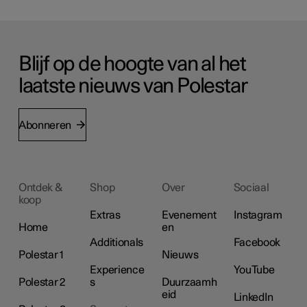
Blijf op de hoogte van al het
laatste nieuws van Polestar
Abonneren
Ontdek &
Shop
Over
Sociaal
koop
Extras
Evenement
Instagram
Home
en
Additionals
Facebook
Polestar 1
Nieuws
Experience
YouTube
Polestar 2
s
Duurzaamh
eid
LinkedIn