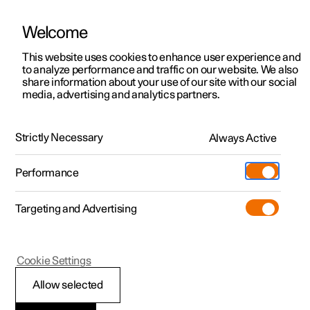
Ontdek
Polestar 4 SUV.
Welcome
This website uses cookies to enhance user experience and
to analyze performance and traffic on our website. We also
Polestar 2
Aanbiedingen voor particulieren
share information about your use of our site with our social
media, advertising and analytics partners.
Polestar 3
Aanbiedingen voor
Polestar 3
professionelen
Polestar 4
Nu met 800 V technologie.
Strictly Necessary
Always Active
Polestar 5
Bekijk onze stockwagens
Beschikbaar voor professionelen vanaf €58.490 (excl. btw).²
Performance
Polestar 4 coupé
Configureer
Pre-owned
Ontdek
Pre-owned
Ontmoet ons
Targeting and Advertising
Ontdek Polestar 4
Shop
Configureer
Testrit
Servicepunten
Testrit
Meer
Cookie Settings
Extras
Service
Configureer
Ontdek Polestar 2
Ontdek Polestar 3
Allow selected
Over pre-owned
Additionals
Opladen
Bekijk onze stockwagens
Testrit
Testrit
(Opent in een nieuw venster)