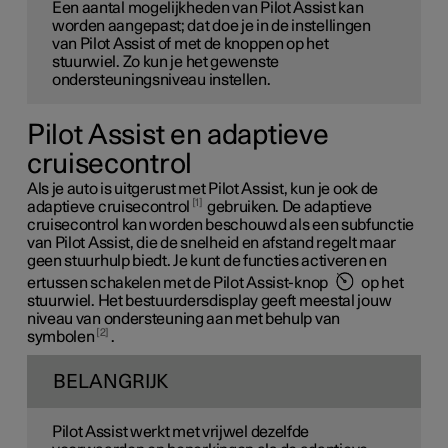
Een aantal mogelijkheden van Pilot Assist kan
worden aangepast; dat doe je in de instellingen
van Pilot Assist of met de knoppen op het
stuurwiel. Zo kun je het gewenste
ondersteuningsniveau instellen.
Pilot Assist en adaptieve
cruisecontrol
Als je auto is uitgerust met Pilot Assist, kun je ook de
1
adaptieve cruisecontrol
gebruiken. De adaptieve
cruisecontrol kan worden beschouwd als een subfunctie
van Pilot Assist, die de snelheid en afstand regelt maar
geen stuurhulp biedt. Je kunt de functies activeren en
ertussen schakelen met de Pilot Assist-knop
op het
stuurwiel. Het bestuurdersdisplay geeft meestal jouw
niveau van ondersteuning aan met behulp van
2
symbolen
.
BELANGRIJK
Pilot Assist werkt met vrijwel dezelfde