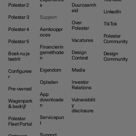
Polestar 2
s
Duurzaamh
eid
LinkedIn
Polestar 3
Support
Over
TikTok
Polestar
Polestar 4
Aankooppr
oces
Polestar
Vacatures
Polestar 5
Community
Financierin
gsmethode
Design
Boek nu je
Design
n
Contest
testrit
Community
Eigendom
Media
Configuree
r
Opladen
Investor
Relations
Pre-owned
App
downloade
Vulnerabilit
Wagenpark
n
y
& bedrijf
disclosure
Servicepun
Polestar
t
Fleet Portal
Support