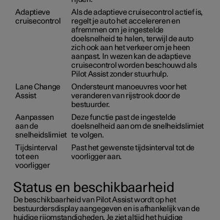
Adaptieve
Als de adaptieve cruisecontrol actief is,
cruisecontrol
regelt je auto het accelereren en
afremmen om je ingestelde
doelsnelheid te halen, terwijl de auto
zich ook aan het verkeer om je heen
aanpast. In wezen kan de adaptieve
cruisecontrol worden beschouwd als
Pilot Assist zonder stuurhulp.
Lane Change
Ondersteunt manoeuvres voor het
Assist
veranderen van rijstrook door de
bestuurder.
Aanpassen
Deze functie past de ingestelde
aan de
doelsnelheid aan om de snelheidslimiet
snelheidslimiet
te volgen.
Tijdsinterval
Past het gewenste tijdsinterval tot de
tot een
voorligger aan.
voorligger
Status en beschikbaarheid
De beschikbaarheid van Pilot Assist wordt op het
bestuurdersdisplay aangegeven en is afhankelijk van de
huidige rijomstandigheden. Je ziet altijd het huidige