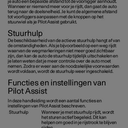
je auto een bepaalde afstand tot de voorligger aanhoudt.
Wanneer er niemand meer voor je rijdt, dan gaat de auto
terug naar de doelsnelheid. Je kunt de algemene afstand
tot voorliggers aanpassen met de knoppen op het
stuurwiel als je Pilot Assist gebruikt.
Stuurhulp
De beschikbaarheid van de actieve stuurhulp hangt af van
de omstandigheden. Als je bijvoorbeeld op een weg rijdt
waarvan de wegmarkeringen niet meer goed zichtbaar
zijn, dan kan de auto de stuurhulp tijdelijk uitschakelen en
je laten weten dat je meer controle over de auto moet
nemen. Zodra er weer aan de noodzakelijke voorwaarden
wordt voldaan, wordt de stuurhulp weer ingeschakeld.
Functies en instellingen van
Pilot Assist
In deze handleiding wordt een aantal functies en
instellingen van Pilot Assist beschreven.
Stuurhulp
Wanneer je met stuurhulp rijdt, wordt
het sturen actief begeleid. Dit kan
helpen om goed in je rijstrook te blijven
rijden.