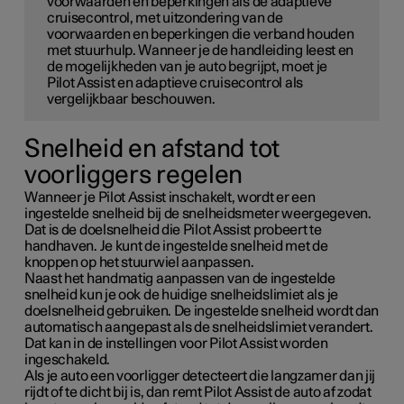
voorwaarden en beperkingen als de adaptieve
cruisecontrol, met uitzondering van de
voorwaarden en beperkingen die verband houden
met stuurhulp. Wanneer je de handleiding leest en
de mogelijkheden van je auto begrijpt, moet je
Pilot Assist en adaptieve cruisecontrol als
vergelijkbaar beschouwen.
Snelheid en afstand tot
voorliggers regelen
Wanneer je Pilot Assist inschakelt, wordt er een
ingestelde snelheid bij de snelheidsmeter weergegeven.
Dat is de doelsnelheid die Pilot Assist probeert te
handhaven. Je kunt de ingestelde snelheid met de
knoppen op het stuurwiel aanpassen.
Naast het handmatig aanpassen van de ingestelde
snelheid kun je ook de huidige snelheidslimiet als je
doelsnelheid gebruiken. De ingestelde snelheid wordt dan
automatisch aangepast als de snelheidslimiet verandert.
Dat kan in de instellingen voor Pilot Assist worden
ingeschakeld.
Als je auto een voorligger detecteert die langzamer dan jij
rijdt of te dicht bij is, dan remt Pilot Assist de auto af zodat