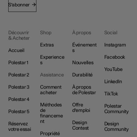
S'abonner
Découvrir
Shop
À propos
Social
& Acheter
Extras
Événement
Instagram
Accueil
s
Experience
Facebook
Polestar 1
s
Nouvelles
YouTube
Polestar 2
Assistance
Durabilité
LinkedIn
Polestar 3
Comment
À propos
acheter
de Polestar
TikTok
Polestar 4
Méthodes
Offre
Polestar
de
d'emploi
Polestar 5
Community
financeme
nt
Design
Réservez
Design
Contest
votre essai
Community
Propriété