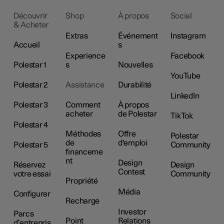
Découvrir
Shop
À propos
Social
& Acheter
Extras
Événement
Instagram
Accueil
s
Experience
Facebook
Polestar 1
s
Nouvelles
YouTube
Polestar 2
Assistance
Durabilité
LinkedIn
Polestar 3
Comment
À propos
acheter
de Polestar
TikTok
Polestar 4
Méthodes
Offre
Polestar
de
d'emploi
Polestar 5
Community
financeme
nt
Design
Réservez
Design
Contest
votre essai
Community
Propriété
Média
Configurer
Recharge
Investor
Parcs
Point
Relations
d’entrepris