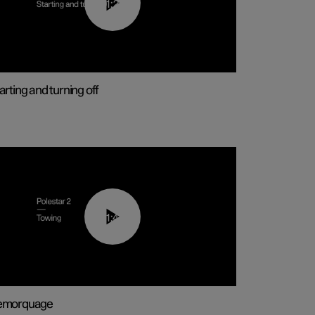
01:24
arting and turning off
01:43
emorquage