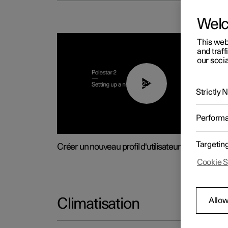
Wel
This web
and traff
our socia
02:25
Strictly
Perform
Targetin
Créer un nouveau profil d'utilisateur
Cookie S
Allow
Climatisation