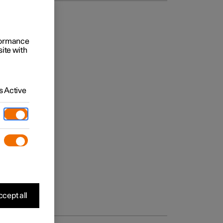
rformance
site with
 Active
cept all