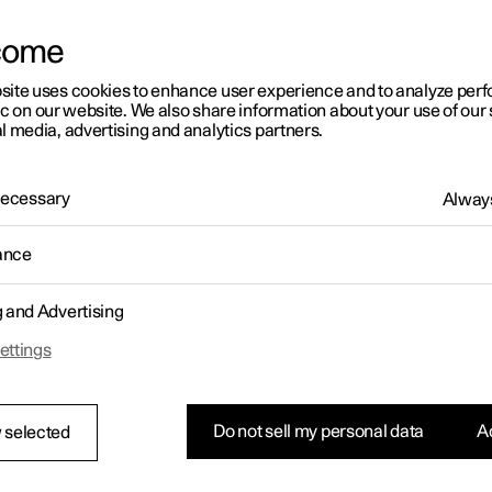
come
site uses cookies to enhance user experience and to analyze pe
ic on our website. We also share information about your use of our 
l media, advertising and analytics partners.
01:05
 Necessary
Always
ance
g and Advertising
Réorganiser les applications à l'écran central
ettings
Do not sell my personal data
Ac
 selected