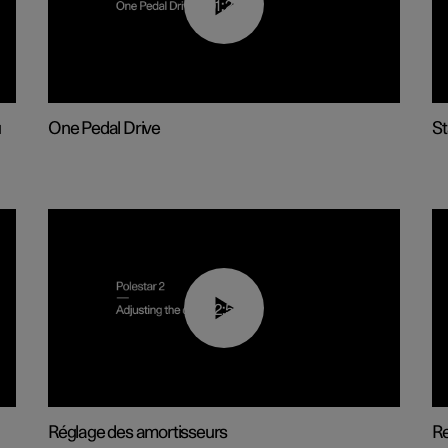
01:26
u
One Pedal Drive
St
02:59
Réglage des amortisseurs
R