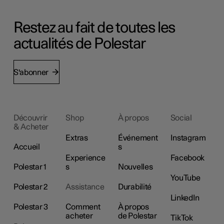
Restez au fait de toutes les
actualités de Polestar
S'abonner
Découvrir
Shop
À propos
Social
& Acheter
Extras
Événement
Instagram
Accueil
s
Experience
Facebook
Polestar 1
s
Nouvelles
YouTube
Polestar 2
Assistance
Durabilité
LinkedIn
Polestar 3
Comment
À propos
acheter
de Polestar
TikTok