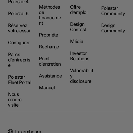
Polestar 4
Méthodes
Offre
Polestar
de
d'emploi
Polestar 5
Community
financeme
nt
Design
Réservez
Design
Contest
votre essai
Community
Propriété
Média
Configurer
Recharge
Investor
Parcs
Point
Relations
d’entrepris
d'entretien
e
Vulnerabilit
Assistance
y
Polestar
disclosure
Fleet Portal
Manuel
Nous
rendre
visite
Luxembourg