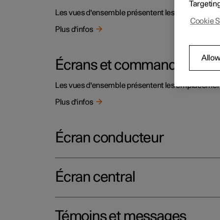
Targetin
Les vues d'ensemble présentent les emplacemen
Cookie S
Plus d'infos
Allow
Écrans et commandes du con
Les vues d'ensemble présentent les emplacemen
Plus d'infos
Écran conducteur
Écran central
Témoins et messages