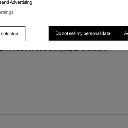
g and Advertising
ts des écrans et commandes à proximité du conducteur.
ettings
Do not sell my personal data
Ac
 selected
ducteur sur les voitures à conduite 
ts des écrans et commandes à proximité du conducteur.