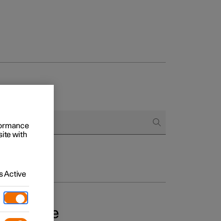
rformance
site with
onnels
 acheter
 Active
s de financement
nanciere
e à gauche