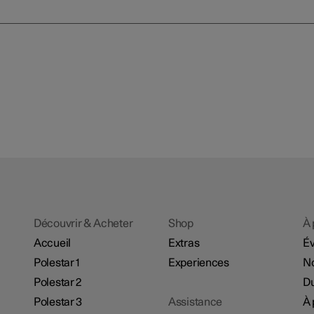
Découvrir & Acheter
Shop
À 
Accueil
Extras
É
Polestar 1
Experiences
No
Polestar 2
Du
Polestar 3
Assistance
À 