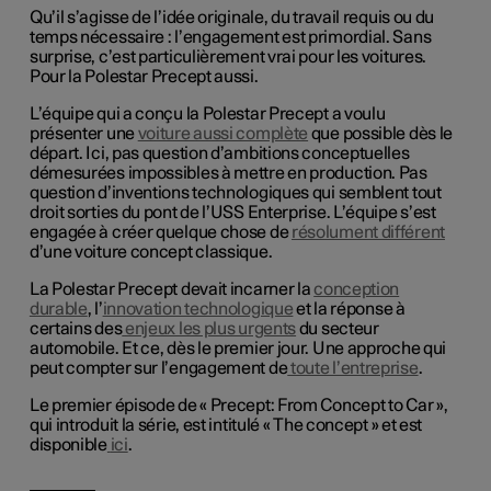
Qu’il s’agisse de l’idée originale, du travail requis ou du
temps nécessaire : l’engagement est primordial. Sans
surprise, c’est particulièrement vrai pour les voitures.
Pour la Polestar Precept aussi.
L’équipe qui a conçu la Polestar Precept a voulu
présenter une
voiture aussi complète
que possible dès le
départ. Ici, pas question d’ambitions conceptuelles
démesurées impossibles à mettre en production. Pas
question d’inventions technologiques qui semblent tout
droit sorties du pont de l’USS Enterprise. L’équipe s’est
engagée à créer quelque chose de
résolument différent
d’une voiture concept classique.
La Polestar Precept devait incarner la
conception
durable
, l’
innovation technologique
et la réponse à
certains des
enjeux les plus urgents
du secteur
automobile. Et ce, dès le premier jour. Une approche qui
peut compter sur l’engagement de
toute l’entreprise
.
Le premier épisode de « Precept: From Concept to Car »,
qui introduit la série, est intitulé « The concept » et est
disponible
ici
.