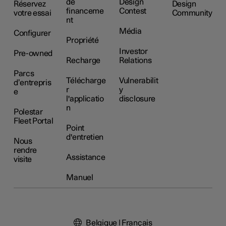
de
Design
Réservez
Design
financeme
Contest
votre essai
Community
nt
Média
Configurer
Propriété
Investor
Pre-owned
Recharge
Relations
Parcs
Télécharge
Vulnerabilit
d’entrepris
r
y
e
l'applicatio
disclosure
n
Polestar
Fleet Portal
Point
d'entretien
Nous
rendre
Assistance
visite
Manuel
Belgique | Français