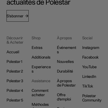
actualités de Polestar
S'abonner
Découvrir
Shop
À propos
Social
& Acheter
Extras
Événement
Instagram
Accueil
s
Additionals
Facebook
Polestar 1
Nouvelles
Experience
YouTube
Polestar 2
s
Durabilité
LinkedIn
Polestar 3
Assistance
À propos
de Polestar
TikTok
Polestar 4
Comment
acheter
Offre
Polestar
d'emploi
Polestar 5
Community
Méthodes