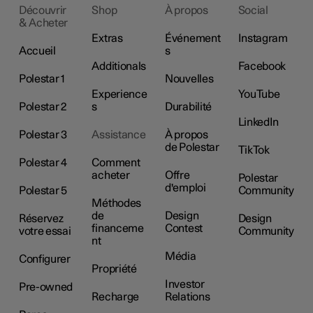
Découvrir
Shop
À propos
Social
& Acheter
Extras
Événement
Instagram
Accueil
s
Additionals
Facebook
Polestar 1
Nouvelles
Experience
YouTube
Polestar 2
s
Durabilité
LinkedIn
Polestar 3
Assistance
À propos
de Polestar
TikTok
Polestar 4
Comment
acheter
Offre
Polestar
d'emploi
Polestar 5
Community
Méthodes
de
Design
Réservez
Design
financeme
Contest
votre essai
Community
nt
Média
Configurer
Propriété
Investor
Pre-owned
Recharge
Relations