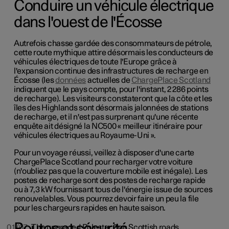
Conduire un véhicule électrique
dans l'ouest de l'Écosse
Autrefois chasse gardée des consommateurs de pétrole,
cette route mythique attire désormais les conducteurs de
véhicules électriques de toute l'Europe grâce à
l'expansion continue des infrastructures de recharge en
Écosse (les
données
actuelles de
ChargePlace Scotland
indiquent que le pays compte, pour l'instant, 2 286 points
de recharge). Les visiteurs constateront que la côte et les
îles des Highlands sont désormais jalonnées de stations
de recharge, et il n'est pas surprenant qu'une récente
enquête ait désigné la NC500 « meilleur itinéraire pour
véhicules électriques au Royaume-Uni ».
Pour un voyage réussi, veillez à disposer d'une carte
ChargePlace Scotland pour recharger votre voiture
(n'oubliez pas que la couverture mobile est inégale). Les
postes de recharge sont des postes de recharge rapide
ou à 7,3 kW fournissant tous de l'énergie issue de sources
renouvelables. Vous pourrez devoir faire un peu la file
pour les chargeurs rapides en haute saison.
Routes et sécurité
01/07
The upgraded Polestar 2 on Scottish roads.