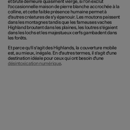
et brute demeure quasiment vierge, si l'on exclut
l'occasionnelle maison de pierre blanche accrochée à la
colline, et cette faible présence humaine permet à
d'autres créatures de s'y épanouir. Les moutons paissent
dans les montagnes tandis que les fameuses vaches
Highland broutent dans les plaines, les loutres s'égaient
dans les lochs et les majestueux cerfs gambadent dans
les forêts.
Et parce qu'il s'agit des Highlands, la couverture mobile
est, au mieux, inégale. En d'autres termes, il s'agit d'une
destination idéale pour ceux qui ont besoin d'une
désintoxication numérique
.