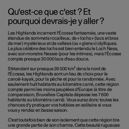
Qu'est-ce que c'est ? Et
pourquoi devrais-je y aller ?
Les Highlands incarnent l'Écosse fantasmée, une vaste
étendue de sommets rocailleux, de « lochs » (lacs et bras
de mer) mystérieux et de vallées (ou « glens ») idylliques.
Le plus célèbre des lochs est bien entendu le Loch Ness,
avec son monstre Nessie (pour les intimes), mais l'Écosse
compte presque 30 000 lacs d'eau douce.
S'étendant sur presque 26 000 km² dans le nord de
l'Écosse, les Highlands sont un lieu de choix pour le
canoë-kayak, pour la pêche et pour la randonnée. Avec
seulement huit habitants au kilomètre carré, cette région
compte parmi les moins peuplées d'Europe (à titre de
comparaison, Bruxelles-Capitale dépasse les 7 600
habitants au kilomètre carré). Vous aurez donc toutes les
chances d'y pratiquer vos hobbies en solitaire si vous
vous y rendez en basse saison.
C'est toutefois bien de son isolement que cette région tire
une grande partie de son charme. Cette beauté rugueuse