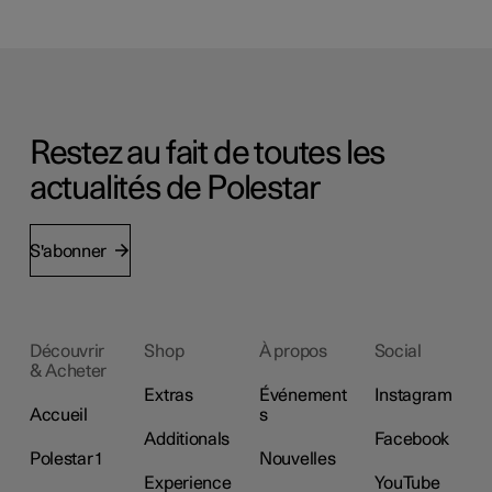
Restez au fait de toutes les
actualités de Polestar
S'abonner
Découvrir
Shop
À propos
Social
& Acheter
Extras
Événement
Instagram
Accueil
s
Additionals
Facebook
Polestar 1
Nouvelles
Experience
YouTube