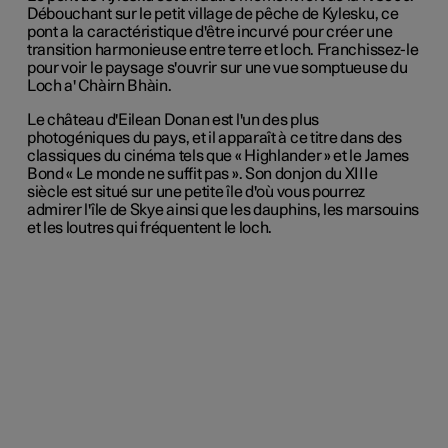
Débouchant sur le petit village de pêche de Kylesku, ce
pont a la caractéristique d'être incurvé pour créer une
transition harmonieuse entre terre et loch. Franchissez-le
pour voir le paysage s'ouvrir sur une vue somptueuse du
Loch a' Chàirn Bhàin.
Le château d'Eilean Donan est l'un des plus
photogéniques du pays, et il apparaît à ce titre dans des
classiques du cinéma tels que « Highlander » et le James
Bond « Le monde ne suffit pas ». Son donjon du XIIIe
siècle est situé sur une petite île d'où vous pourrez
admirer l'île de Skye ainsi que les dauphins, les marsouins
et les loutres qui fréquentent le loch.