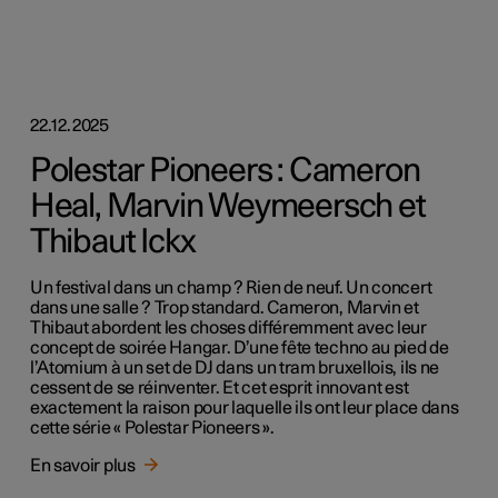
22.12.2025
Polestar Pioneers : Cameron
Heal, Marvin Weymeersch et
Thibaut Ickx
Un festival dans un champ ? Rien de neuf. Un concert
dans une salle ? Trop standard. Cameron, Marvin et
Thibaut abordent les choses différemment avec leur
concept de soirée Hangar. D’une fête techno au pied de
l’Atomium à un set de DJ dans un tram bruxellois, ils ne
cessent de se réinventer. Et cet esprit innovant est
exactement la raison pour laquelle ils ont leur place dans
cette série « Polestar Pioneers ».
En savoir plus