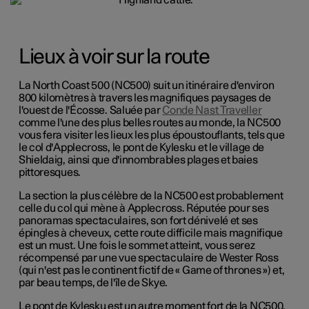
Lieux à voir sur la route
La North Coast 500 (NC500) suit un itinéraire d'environ
800 kilomètres à travers les magnifiques paysages de
l'ouest de l'Écosse. Saluée par
Conde Nast Traveller
comme l'une des plus belles routes au monde, la NC500
vous fera visiter les lieux les plus époustouflants, tels que
le col d'Applecross, le pont de Kylesku et le village de
Shieldaig, ainsi que d'innombrables plages et baies
pittoresques.
La section la plus célèbre de la NC500 est probablement
celle du col qui mène à Applecross. Réputée pour ses
panoramas spectaculaires, son fort dénivelé et ses
épingles à cheveux, cette route difficile mais magnifique
est un must. Une fois le sommet atteint, vous serez
récompensé par une vue spectaculaire de Wester Ross
(qui n'est pas le continent fictif de « Game of thrones ») et,
par beau temps, de l'île de Skye.
Le pont de Kylesku est un autre moment fort de la NC500.