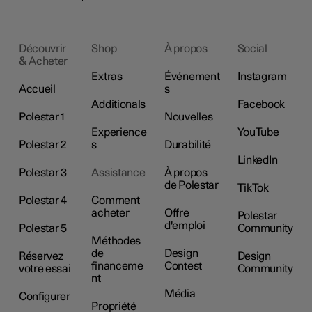
Découvrir
Shop
À propos
Social
& Acheter
Extras
Événement
Instagram
Accueil
s
Additionals
Facebook
Polestar 1
Nouvelles
Experience
YouTube
Polestar 2
s
Durabilité
LinkedIn
Polestar 3
Assistance
À propos
de Polestar
TikTok
Polestar 4
Comment
acheter
Offre
Polestar
d'emploi
Polestar 5
Community
Méthodes
de
Design
Réservez
Design
financeme
Contest
votre essai
Community
nt
Média
Configurer
Propriété