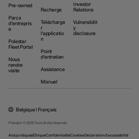
Investor
Pre-owned
Recharge
Relations
Parcs
Télécharge
Vulnerabilit
d’entrepris
r
y
e
l'applicatio
disclosure
n
Polestar
Fleet Portal
Point
d'entretien
Nous
rendre
Assistance
visite
Manuel
Belgique | Français
Polestar © 2026 Tous droits réservés
Avis juridiques
Éthique
Confidentialité
Cookies
Déclaration d'accessibilité