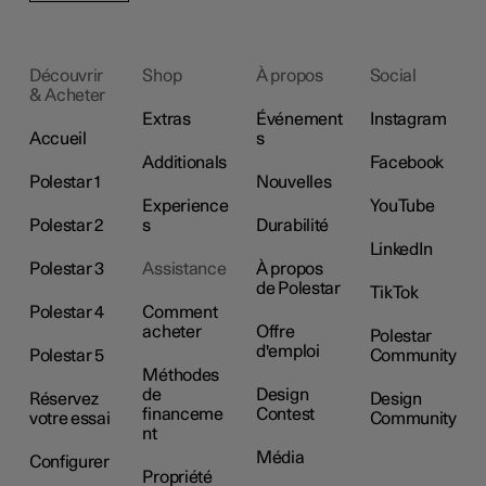
Découvrir
Shop
À propos
Social
& Acheter
Extras
Événement
Instagram
Accueil
s
Additionals
Facebook
Polestar 1
Nouvelles
Experience
YouTube
Polestar 2
s
Durabilité
LinkedIn
Polestar 3
Assistance
À propos
de Polestar
TikTok
Polestar 4
Comment
acheter
Offre
Polestar
d'emploi
Polestar 5
Community
Méthodes
de
Design
Réservez
Design
financeme
Contest
votre essai
Community
nt
Média
Configurer
Propriété