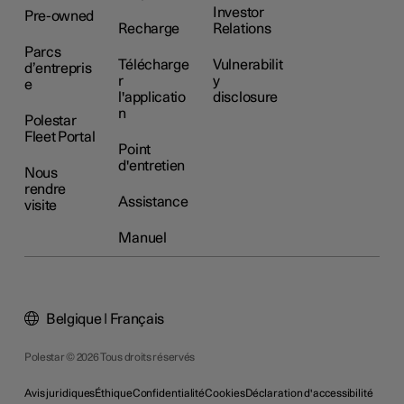
Investor
Pre-owned
Recharge
Relations
Parcs
Télécharge
Vulnerabilit
d’entrepris
r
y
e
l'applicatio
disclosure
n
Polestar
Fleet Portal
Point
d'entretien
Nous
rendre
Assistance
visite
Manuel
Belgique | Français
Polestar © 2026 Tous droits réservés
Avis juridiques
Éthique
Confidentialité
Cookies
Déclaration d'accessibilité