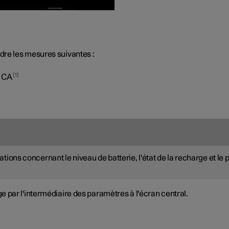
re les mesures suivantes :
1
e CA
ons concernant le niveau de batterie, l'état de la recharge et le 
par l'intermédiaire des paramètres à l'écran central.