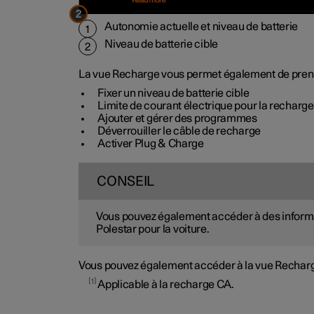
2
1
Autonomie actuelle et niveau de batterie
1
Niveau de batterie cible
2
La vue Recharge vous permet également de prend
Fixer un niveau de batterie cible
Limite de courant électrique pour la recharg
Ajouter et gérer des programmes
Déverrouiller le câble de recharge
Activer Plug & Charge
CONSEIL
Vous pouvez également accéder à des informati
Polestar pour la voiture.
Vous pouvez également accéder à la vue Recharge 
1
Applicable à la recharge CA.