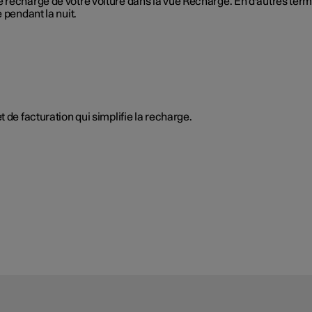
 recharge de votre voiture dans la vue Recharge. En d'autres ter
 pendant la nuit.
 de facturation qui simplifie la recharge.