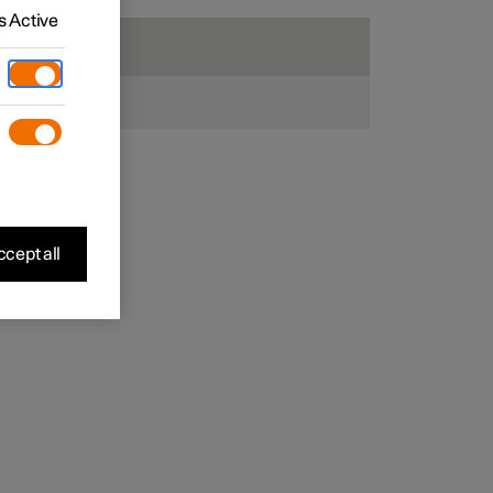
 Active
cept all