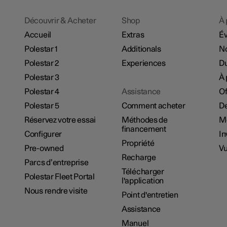
Découvrir & Acheter
Shop
À 
Accueil
Extras
É
Polestar 1
Additionals
No
Polestar 2
Experiences
Du
Polestar 3
À 
Polestar 4
Assistance
Of
Polestar 5
Comment acheter
De
Réservez votre essai
Méthodes de
M
financement
Configurer
In
Propriété
Pre-owned
Vu
Recharge
Parcs d’entreprise
Télécharger
Polestar Fleet Portal
l'application
Nous rendre visite
Point d'entretien
Assistance
Manuel