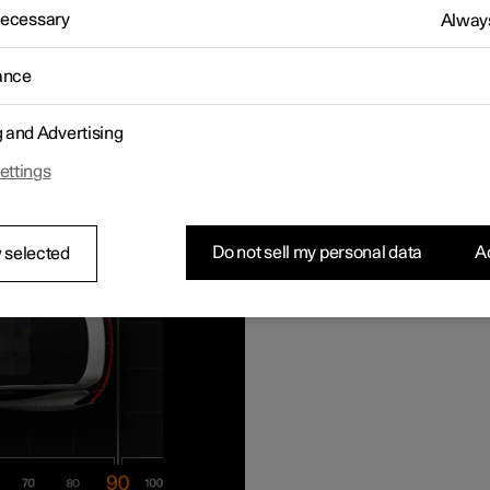
 Necessary
Always
ance
lon l'état actuel de recharge.
g and Advertising
ettings
Do not sell my personal data
Ac
 selected