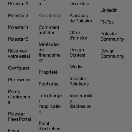
Polestar 2
s
Durabilité
LinkedIn
Polestar 3
Assistance
À propos
de Polestar
TikTok
Polestar 4
Comment
acheter
Offre
Polestar
d'emploi
Polestar 5
Community
Méthodes
de
Design
Réservez
Design
financeme
Contest
votre essai
Community
nt
Média
Configurer
Propriété
Investor
Pre-owned
Recharge
Relations
Parcs
Télécharge
Vulnerabilit
d’entrepris
r
y
e
l'applicatio
disclosure
n
Polestar
Fleet Portal
Point
d'entretien
Nous