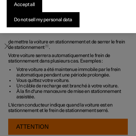
passe d'un rapport de conduite à un état de
Accept all
Configurer
Configurer
Venez la découvrir
Offres pour professionnels
Pre-owned Polestar 3
Méthodes de financement
News
stationnement.
Le frein de stationnement bloque les roues arrière de la
Pre-owned Polestar 2
Pre-owned Polestar 3
Demander votre offre
Configurer
Pre-owned Polestar 4
Avantages en nature
S'abonner à la newsletter
Do not sell my personal data
voiture. En stationnement, la voiture surveille et renforce
automatiquement le serrage, si nécessaire.
Une pression sur le bouton
P
sur le levier au volant permet
de mettre la voiture en stationnement et de serrer le frein
1
de stationnement
.
Votre voiture serrera automatiquement le frein de
stationnement dans plusieurs cas. Exemples :
Votre voiture a été maintenue immobile par le frein
automatique pendant une période prolongée.
Vous quittez votre voiture.
Un câble de recharge est branché à votre voiture.
À la fin d'une manœuvre de mise en stationnement
assistée.
L'écran conducteur indique quand la voiture est en
stationnement et le frein de stationnement serré.
ATTENTION