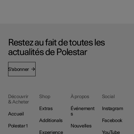
Restez au fait de toutes les
actualités de Polestar
S'abonner
Découvrir
Shop
À propos
Social
& Acheter
Extras
Événement
Instagram
Accueil
s
Additionals
Facebook
Polestar 1
Nouvelles
Experience
YouTube