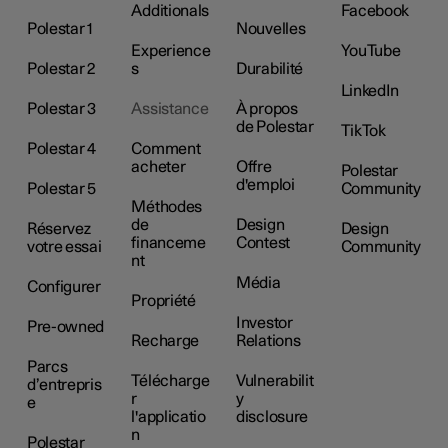
Additionals
Facebook
Polestar 1
Nouvelles
Experience
YouTube
Polestar 2
s
Durabilité
LinkedIn
Polestar 3
Assistance
À propos
de Polestar
TikTok
Polestar 4
Comment
acheter
Offre
Polestar
d'emploi
Polestar 5
Community
Méthodes
de
Design
Réservez
Design
financeme
Contest
votre essai
Community
nt
Média
Configurer
Propriété
Investor
Pre-owned
Recharge
Relations
Parcs
Télécharge
Vulnerabilit
d’entrepris
r
y
e
l'applicatio
disclosure
n
Polestar