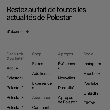
Restez au fait de toutes les
actualités de Polestar
S'abonner
Découvrir
Shop
À propos
Social
& Acheter
Extras
Événement
Instagram
Accueil
s
Additionals
Facebook
Polestar 1
Nouvelles
Experience
YouTube
Polestar 2
s
Durabilité
LinkedIn
Polestar 3
Assistance
À propos
de Polestar
TikTok
Polestar 4
Comment