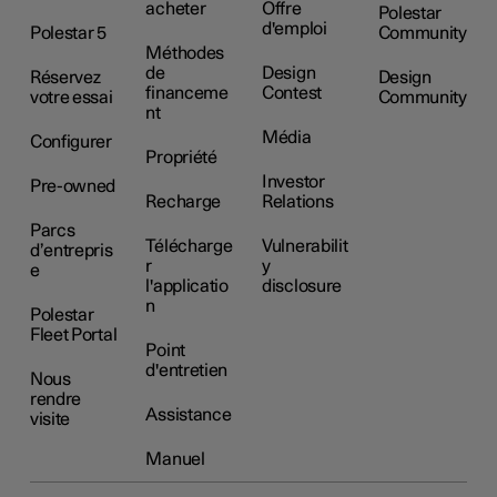
acheter
Offre
Polestar
d'emploi
Polestar 5
Community
Méthodes
de
Design
Réservez
Design
financeme
Contest
votre essai
Community
nt
Média
Configurer
Propriété
Investor
Pre-owned
Recharge
Relations
Parcs
Télécharge
Vulnerabilit
d’entrepris
r
y
e
l'applicatio
disclosure
n
Polestar
Fleet Portal
Point
d'entretien
Nous
rendre
Assistance
visite
Manuel